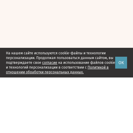
На нашем сайте используются cookie-файлы и технологии
персонализации. Продолжая пользоваться данным сайтом, вы
ОК
подтверждаете свое
согласие
на использование файлов cookie
и технологий персонализации в соответствии с
Политикой в
отношении обработки персональных данных.
Наши проекты
Подписка