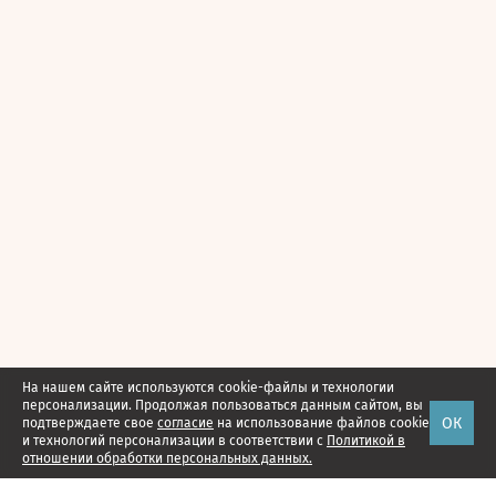
На нашем сайте используются cookie-файлы и технологии
персонализации. Продолжая пользоваться данным сайтом, вы
ОК
подтверждаете свое
согласие
на использование файлов cookie
и технологий персонализации в соответствии с
Политикой в
отношении обработки персональных данных.