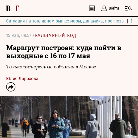
Войти
Ситуация на топливном рынке: меры, динамика, прогнозы
Выб
15 мая, 08:57 /
КУЛЬТУРНЫЙ КОД
Маршрут построен: куда пойти в
выходные с 16 по 17 мая
Только интересные события в Москве
Юлия Дорохова