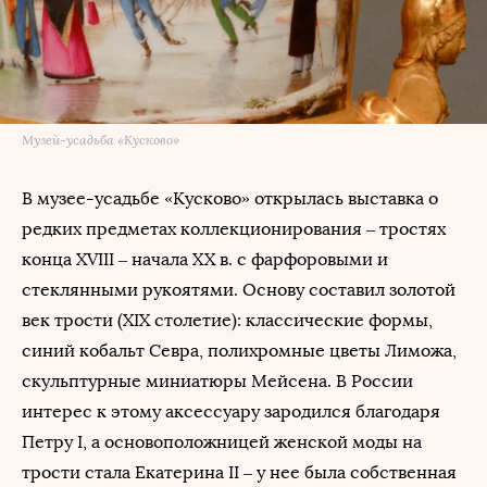
Музей-усадьба «Кусково»
В музее-усадьбе «Кусково» открылась выставка о
редких предметах коллекционирования – тростях
конца XVIII – начала XX в. с фарфоровыми и
стеклянными рукоятями. Основу составил золотой
век трости (XIX столетие): классические формы,
синий кобальт Севра, полихромные цветы Лиможа,
скульптурные миниатюры Мейсена. В России
интерес к этому аксессуару зародился благодаря
Петру I, а основоположницей женской моды на
трости стала Екатерина II – у нее была собственная