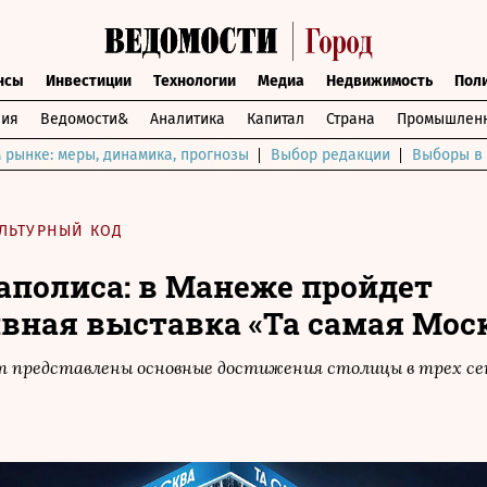
нсы
Инвестиции
Технологии
Медиа
Недвижимость
Пол
ния
Ведомости&
Аналитика
Капитал
Страна
Промышленн
 рынке: меры, динамика, прогнозы
Выбор редакции
Выборы в 
ЛЬТУРНЫЙ КОД
аполиса: в Манеже пройдет
вная выставка «Та самая Мос
ут представлены основные достижения столицы в трех с