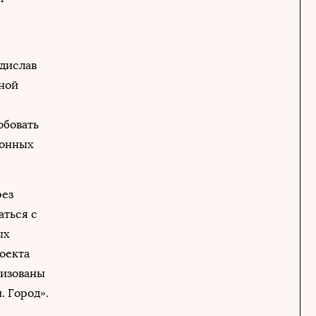
дислав
тной
обовать
ионных
рез
аться с
ых
роекта
низованы
. Город».