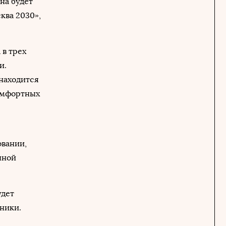
на будет
ква 2030»,
 в трех
и.
 находится
комфортных
овании,
чной
удет
ники.