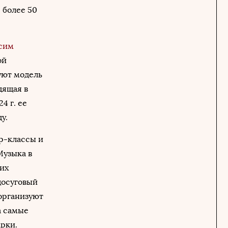
 более 50
сим
ой
уют модель
дящая в
4 г. ее
у.
ер-классы и
Музыка в
 их
досуговый
 организуют
 а самые
арки.