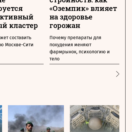
руется
«Оземпик» влияет
ж
ективный
на здоровье
у
й кластер
горожан
М
жет составить
Почему препараты для
64
ю Москве-Cити
похудения меняют
жи
фармрынок, психологию и
тело