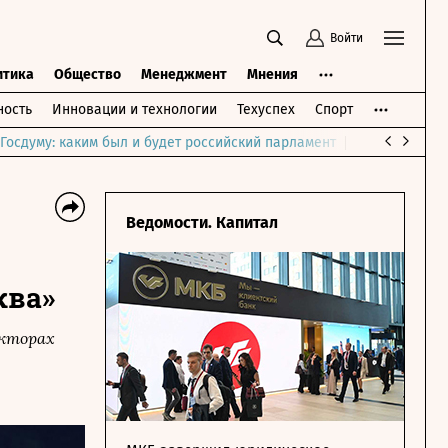
Войти
итика
Общество
Менеджмент
Мнения
ость
Инновации и технологии
Техуспех
Спорт
Госдуму: каким был и будет российский парламент
Война на Бли
Ведомости. Капитал
ква»
екторах