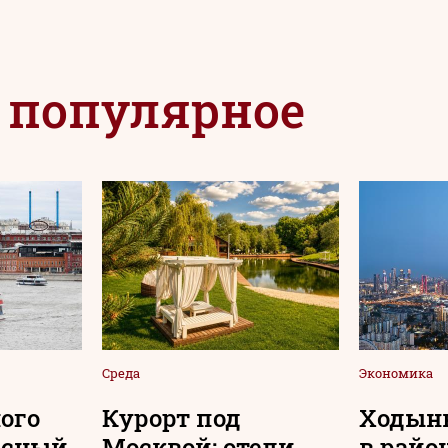
 популярное
Среда
Экономика
ого
Курорт под
Ходынк
асный
Москвой: отели
в райо