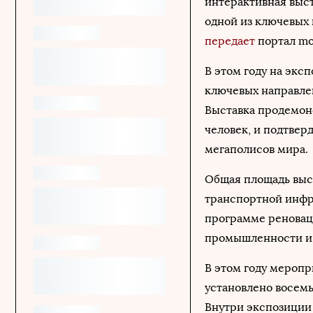
интерактивная выст
одной из ключевых
передает
портал mo
В этом году на экс
ключевых направле
Выставка продемонс
человек, и подтвер
мегаполисов мира.
Общая площадь выста
транспортной инфр
программе реновац
промышленности и 
В этом году меропр
установлено восемь
Внутри экспозиции 