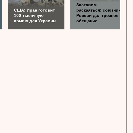
Заставим
США: Иран готовит
раскаяться: союзник
100-тысячную
России дал грозное
армию для Украины
обещание