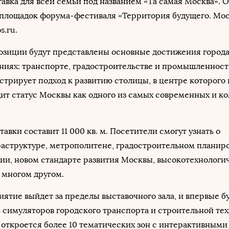
авка для всей семьи под названием «Та самая Москва». О
 площадок форума-фестиваля «Территория будущего. Мос
s.ru.
позиции будут представлены основные достижения города
ниях: транспорте, градостроительстве и промышленност
трирует подход к развитию столицы, в центре которого
дит статус Москвы как одного из самых современных и 
вки составит 11 000 кв. м. Посетители смогут узнать о
аструктуре, метрополитене, градостроительном планир
ии, новом стандарте развития Москвы, высокотехнологи
многом другом.
иятие выйдет за пределы выставочного зала, и впервые б
 симуляторов городского транспорта и строительной тех
откроется более 10 тематических зон с интерактивными