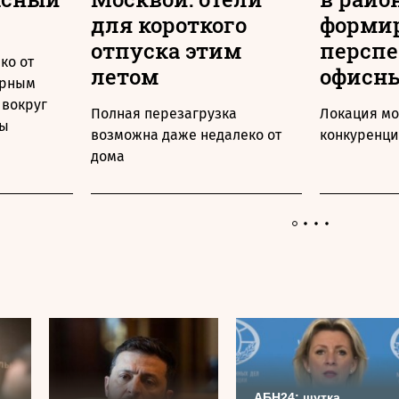
для короткого
форми
отпуска этим
персп
ко от
летом
офисны
урным
 вокруг
Полная перезагрузка
Локация мо
ры
возможна даже недалеко от
конкуренци
дома
АБН24: шутка