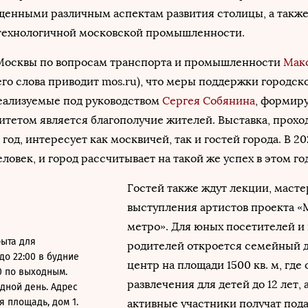
щенными различным аспектам развития столицы, а также
технологичной московской промышленности.
Москвы по вопросам транспорта и промышленности
Мак
его слова приводит mos.ru), что меры поддержки городск
еализуемые под руководством
Сергея Собянина
, формир
итетом является благополучие жителей. Выставка, прохо
од, интересует как москвичей, так и гостей города. В 202
ловек, и город рассчитывает на такой же успех в этом год
Гостей также ждут лекции, маст
выступления артистов проекта «
метро». Для юных посетителей и
рыта для
родителей откроется семейный 
 до 22:00 в будние
центр на площади 1500 кв. м, где
00 по выходным.
развлечения для детей до 12 лет,
дной день. Адрес
 площадь, дом 1.
активные участники получат под