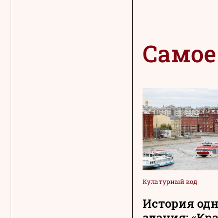
Самое
Культурный код
История одн
здания: «Кр