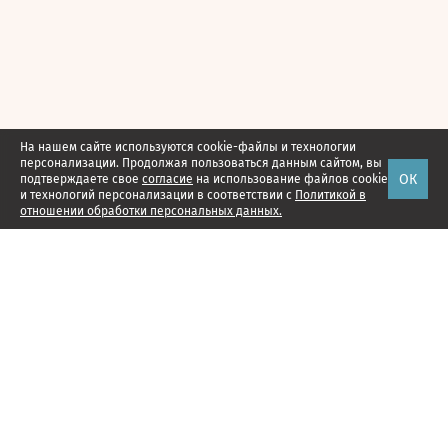
На нашем сайте используются cookie-файлы и технологии
персонализации. Продолжая пользоваться данным сайтом, вы
ОК
подтверждаете свое
согласие
на использование файлов cookie
и технологий персонализации в соответствии с
Политикой в
отношении обработки персональных данных.
Наши проекты
Подписка