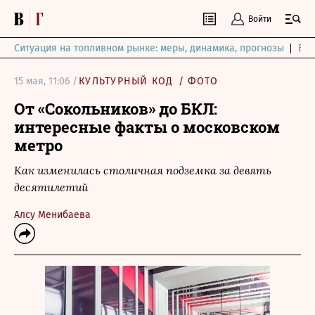
Войти
Ситуация на топливном рынке: меры, динамика, прогнозы
Выб
15 мая, 11:06 /
КУЛЬТУРНЫЙ КОД
/
ФОТО
От «Сокольников» до БКЛ:
интересные факты о московском
метро
Как изменилась столичная подземка за девять
десятилетий
Алсу Менибаева