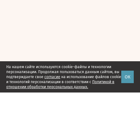
На нашем сайте используются cookie-файлы и технологии
персонализации. Продолжая пользоваться данным сайтом, вы
ОК
подтверждаете свое
согласие
на использование файлов cookie
и технологий персонализации в соответствии с
Политикой в
отношении обработки персональных данных.