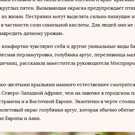
 круглых пятен. Вызывающая окраска предупреждает птиц
 их жизни. Пестрянки могут выделять сильно пахнущие 
 в частности соли синильной кислоты. Для людей они не 
навредить дачному урожаю.
 комфортно чувствуют себя и другие уникальные виды ба
есная перламутровка, голубянка аргус, переливница мал
шечниц, рассказала заместитель руководителя Мосприр
рко-желтыми крыльями намного естественнее смотрится
 Северо-Западной Африке, чем на лавочке в городском п
странена и в Восточной Европе. Экзотично в черте столи
олетовый окрас голубянки аргус, которая обычно обитае
ах Европы и Азии.