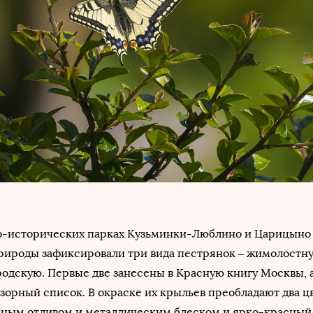
о-исторических парках Кузьминки-Люблино и Царицыно
ироды зафиксировали три вида пестрянок – жимолостн
одскую. Первые две занесены в Красную книгу Москвы, 
дзорный список. В окраске их крыльев преобладают два цв
еным отливом и металлическим блеском и ярко-красный 