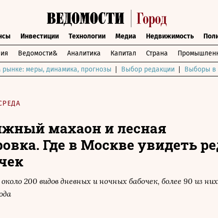
нсы
Инвестиции
Технологии
Медиа
Недвижимость
Пол
ния
Ведомости&
Аналитика
Капитал
Страна
Промышленн
 рынке: меры, динамика, прогнозы
Выбор редакции
Выборы в 
СРЕДА
жный махаон и лесная
овка. Где в Москве увидеть р
чек
коло 200 видов дневных и ночных бабочек, более 90 из ни
ода