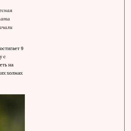
есная
мата
ачали
остигает 9
у с
еть на
ких холмах