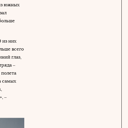
из южных
зал
 больше
 из них
льше всего
ний глаз,
тряда –
 полета
а самых
,
, –