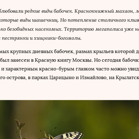
любовали редкие виды бабочек. Краснокнижный махаон, л
которые виды шашечниц. Но потепление столичного кли
ко безобидных насекомых. Территорию мегаполиса уже н
е пестрянки и хищники-богомолы.
амых крупных дневных бабочек, размах крыльев которой д
н был занесен в Красную книгу Москвы. Но сегодня бабочк
и характерным красно-бурым глазком часто можно увид
о острова, в парках Царицыно и Измайлово, на Крылатс