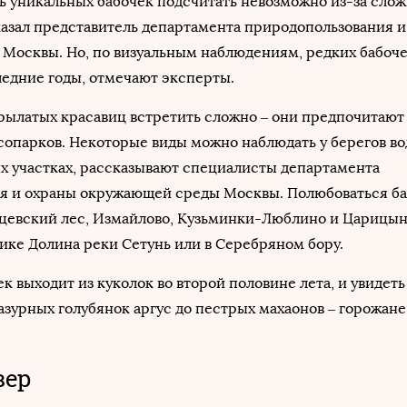
 уникальных бабочек подсчитать невозможно из-за слож
азал представитель департамента природопользования и
Москвы. Но, по визуальным наблюдениям, редких бабоче
ледние годы, отмечают эксперты.
рылатых красавиц встретить сложно – они предпочитают 
сопарков. Некоторые виды можно наблюдать у берегов в
х участках, рассказывают специалисты департамента
я и охраны окружающей среды Москвы. Полюбоваться б
цевский лес, Измайлово, Кузьминки-Люблино и Царицыно
ике Долина реки Сетунь или в Серебряном бору.
к выходит из куколок во второй половине лета, и увидеть
лазурных голубянок аргус до пестрых махаонов – горожане
вер