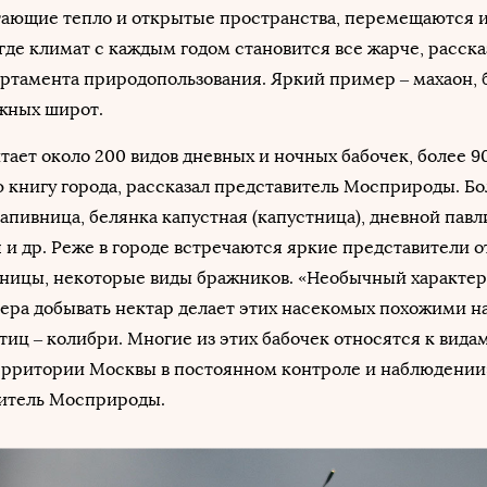
тающие тепло и открытые пространства, перемещаются 
 где климат с каждым годом становится все жарче, расска
артамента природопользования. Яркий пример – махаон,
жных широт.
тает около 200 видов дневных и ночных бабочек, более 90
 книгу города, рассказал представитель Мосприроды. Бо
пивница, белянка капустная (капустница), дневной павли
 и др. Реже в городе встречаются яркие представители о
ницы, некоторые виды бражников. «Необычный характер
ера добывать нектар делает этих насекомых похожими н
тиц – колибри. Многие из этих бабочек относятся к видам
рритории Москвы в постоянном контроле и наблюдении»
витель Мосприроды.