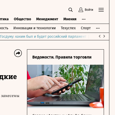
Войти
итика
Общество
Менеджмент
Мнения
ость
Инновации и технологии
Техуспех
Спорт
Госдуму: каким был и будет российский парламент
Война на Бли
Ведомости. Правила торговли
едкие
х занесены