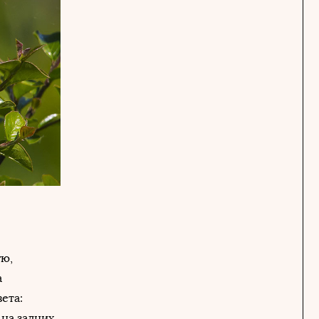
ую,
а
ета:
на задних