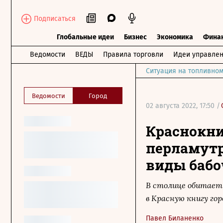
Подписаться
Глобальные идеи
Бизнес
Экономика
Фина
Ведомости
ВЕДЫ
Правила торговли
Идеи управле
Ситуация на топливном
Ведомости
Город
02 августа 2022, 17:50 /
Краснокни
перламутр
виды бабо
В столице обитает о
в Красную книгу гор
Павел Биланенко