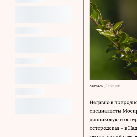
Махаон
/
Freepik
Недавно в природн
специалисты Моспр
донниковую и остер
остеродская – в На
темно-синий с зел