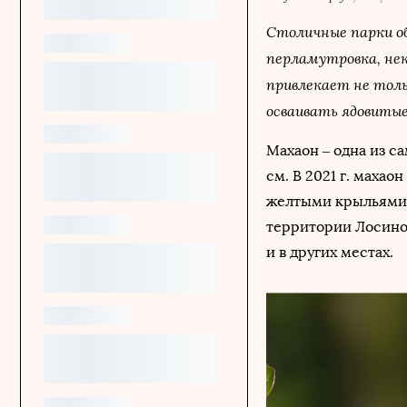
Столичные парки об
перламутровка, не
привлекает не толь
осваивать ядовиты
Махаон – одна из с
см. В 2021 г. махао
желтыми крыльями 
территории Лосиног
и в других местах.