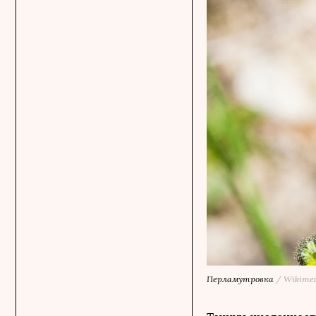
Перламутровка
/
Wikime