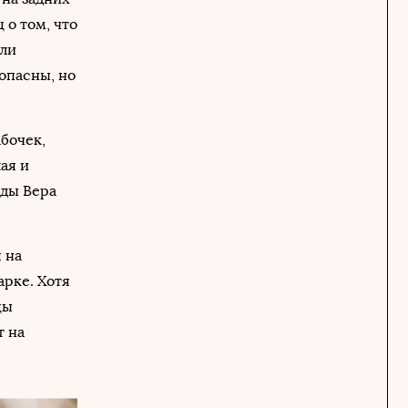
 о том, что
или
опасны, но
бочек,
ая и
оды Вера
 на
арке. Хотя
цы
т на