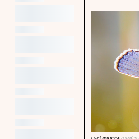
Голубянка аргус
/Unsplash