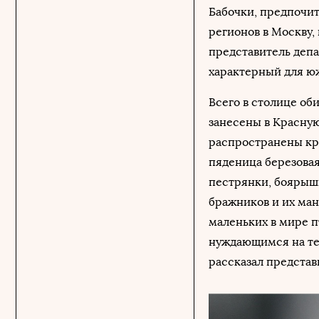
Бабочки, предпочи
регионов в Москву,
представитель деп
характерный для ю
Всего в столице оби
занесены в Красную
распространены кра
пяденица березовая
пестрянки, боярыш
бражников и их ман
маленьких в мире п
нуждающимся на те
рассказал предста