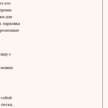
т его
тороны
ки для
, парковка
 временные
ежду с
, можно
 собой
 песка,