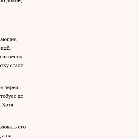
но дикие,
ещающие
ский,
ли песок,
отку стали
е через
втобусе до
. Хотя
ьзовать его
 а на