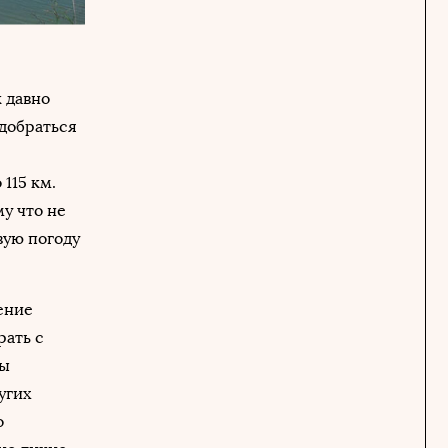
 давно
 добраться
115 км.
у что не
вую погоду
ение
рать с
ды
угих
о