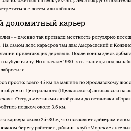
и расположиться на весь уик-энд. Леса вокруг относитель
встретиться с лосем или кабаном.
й доломитный карьер
елия» – именно так прозвали местность регулярно пос
 На самом деле карьеров там два: Амерьевский и Кожин
званий прилегающих деревень. После войны здесь добыва
голубую глину. Но в начале 1980-х гг. границы под выраб
 забросили.
ров просто: всего 45 км на машине по Ярославскому шосс
автобусе от Центрального (Щелковского) автовокзала на а
кая». Оттуда местными автобусами до остановки «Гора»
ойтись пешком около 3,6 км.
го карьера около 25-30 м, что позволяет дайверам испол
 южном берегу работает дайвинг-клуб «Морские ангелы»,