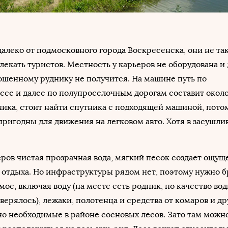
леко от подмосковного города Воскресенска, они не так
лекать туристов. Местность у карьеров не оборудована и
ошенному руднику не получится. На машине путь по
се и далее по полупроселочным дорогам составит около 
ика, стоит найти спутника с подходящей машиной, потом
пригодны для движения на легковом авто. Хотя в засушли
ров чистая прозрачная вода, мягкий песок создает ощущ
отдыха. Но инфраструктуры рядом нет, поэтому нужно б
мое, включая воду (на месте есть родник, но качество во
верялось), лежаки, полотенца и средства от комаров и др
о необходимые в районе сосновых лесов. Зато там можн