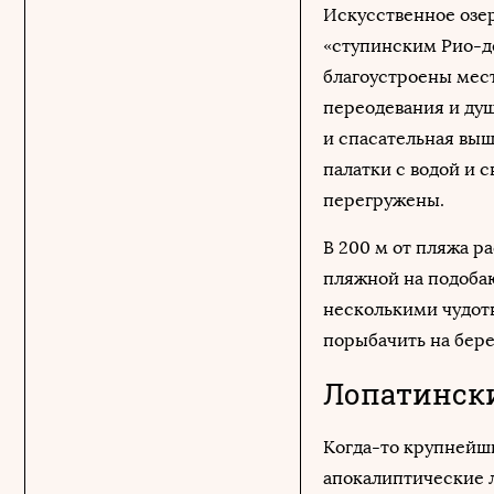
Искусственное озе
«ступинским Рио-д
благоустроены мест
переодевания и ду
и спасательная выш
палатки с водой и 
перегружены.
В 200 м от пляжа 
пляжной на подоба
несколькими чудот
порыбачить на бер
Лопатинск
Когда-то крупнейш
апокалиптические л