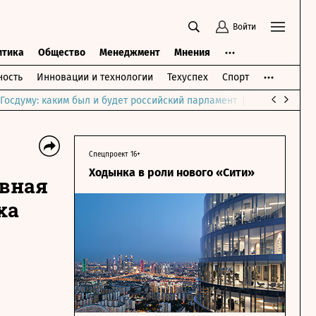
Войти
итика
Общество
Менеджмент
Мнения
ость
Инновации и технологии
Техуспех
Спорт
Госдуму: каким был и будет российский парламент
Война на Бли
Спецпроект 16+
Ходынка в роли нового «Сити»
овная
ха