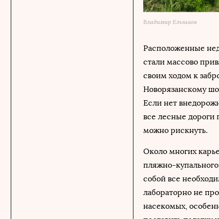
Владимир Ельшаев
Расположенные неда
стали массово прив
своим ходом к забр
Новорязанскому шос
Если нет внедорожн
все лесные дороги 
можно рискнуть.
Около многих карье
пляжно-купального 
собой все необходи
лабораторно не про
насекомых, особенн