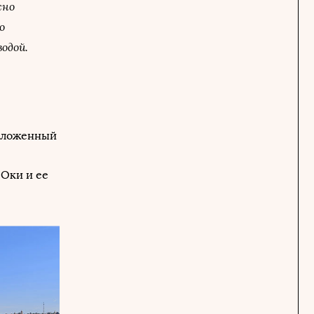
жно
о
одой.
положенный
Оки и ее