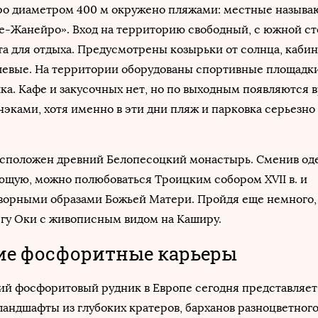
ро диаметром 400 м окружено пляжами: местные называю
е-Жанейро». Вход на территорию свободный, с южной с
а для отдыха. Предусмотрены козырьки от солнца, кабин
шевые. На территории оборудованы спортивные площадки
ка. Кафе и закусочных нет, но по выходным появляются
снэками, хотя именно в эти дни пляж и парковка серьезно
расположен древний Белопесоцкий монастырь. Сменив од
ющую, можно полюбоваться Троицким собором XVII в. и
ворными образами Божьей Матери. Пройдя еще немного
егу Оки с живописным видом на Каширу.
ие фосфоритные карьеры
ий фосфоритовый рудник в Европе сегодня представляет
андшафты из глубоких кратеров, барханов разноцветного