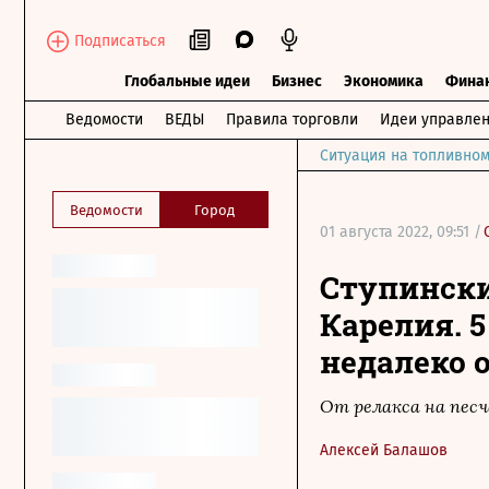
Подписаться
Глобальные идеи
Бизнес
Экономика
Фина
Ведомости
ВЕДЫ
Правила торговли
Идеи управле
Ситуация на топливном
Ведомости
Город
01 августа 2022, 09:51 /
Ступински
Карелия. 
недалеко 
От релакса на песч
Алексей Балашов