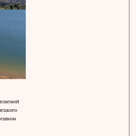
 платной
лецкого
 пешком