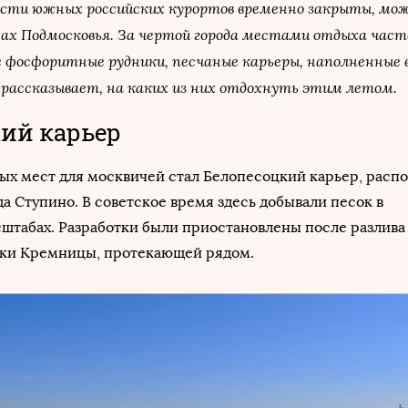
асти южных российских курортов временно закрыты, мо
ах Подмосковья. За чертой города местами отдыха част
фосфоритные рудники, песчаные карьеры, наполненные в
 рассказывает, на каких из них отдохнуть этим летом.
ий карьер
ых мест для москвичей стал Белопесоцкий карьер, рас
да Ступино. В советское время здесь добывали песок в
табах. Разработки были приостановлены после разлива 
реки Кремницы, протекающей рядом.