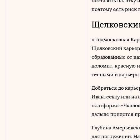
поставить палатку 
поэтому есть риск 
Щелковски
«Подмосковная Кар
Щелковский карьер.
образованные от на
доломит, красную и 
тесными и карьеры
Добраться до карье
Ивантеевку или на 
платформы «Чкаловс
дальше придется пр
Глубина Амерьевско
для погружений. На