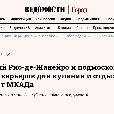
нсы
Инвестиции
Технологии
Медиа
Недвижимость
Пол
ния
Ведомости&
Аналитика
Капитал
Страна
Промышленн
 рынке: меры, динамика, прогнозы
Выбор редакции
Выборы в 
СРЕДА
й Рио-де-Жанейро и подмоск
5 карьеров для купания и отды
от МКАДа
аных плато до глубоких дайвинг-погружений