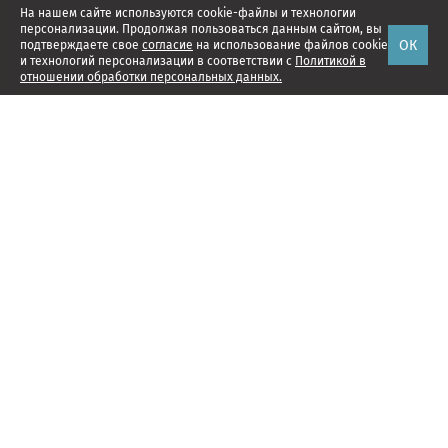
На нашем сайте используются cookie-файлы и технологии
персонализации. Продолжая пользоваться данным сайтом, вы
ОК
подтверждаете свое
согласие
на использование файлов cookie
и технологий персонализации в соответствии с
Политикой в
отношении обработки персональных данных.
Наши проекты
Подписка
Реклама
Справочник компаний
Об издании
Редакция