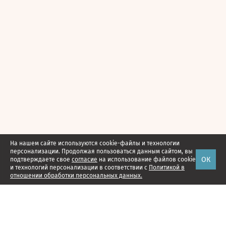
На нашем сайте используются cookie-файлы и технологии
персонализации. Продолжая пользоваться данным сайтом, вы
ОК
подтверждаете свое
согласие
на использование файлов cookie
и технологий персонализации в соответствии с
Политикой в
отношении обработки персональных данных.