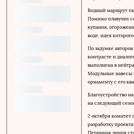
Водный маршрут та
Помимо плавучих са
купания, огорожен
воде, идея которог
По задумке авторов
контрасте и диалоге
выполнена в нейтра
Модульные навесы 
орнаменту с его кв
Благоустройство на
на следующий сезон
2 октября комитет 
разработку проекта
Перинная линия ст