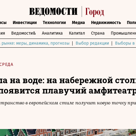
нсы
Инвестиции
Технологии
Медиа
Недвижимость
Пол
ния
Ведомости&
Аналитика
Капитал
Страна
Промышленн
 рынке: меры, динамика, прогнозы
Выбор редакции
Выборы в 
СРЕДА
а на воде: на набережной сто
появится плавучий амфитеат
транство в европейском стиле получит новую точку п