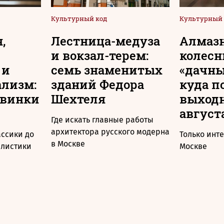
Культурный код
Культурный 
,
Лестница-медуза
Алмаз
и вокзал-терем:
колесн
 и
семь знаменитых
«дачны
ализм:
зданий Федора
куда п
овинки
Шехтеля
выходн
август
Где искать главные работы
архитектора русского модерна
ассики до
Только инт
в Москве
алистики
Москве