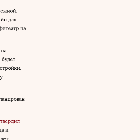
режной.
ейн для
фитеатр на
 на
я будет
астройки.
у
планирован
утвердил
ца и
удет