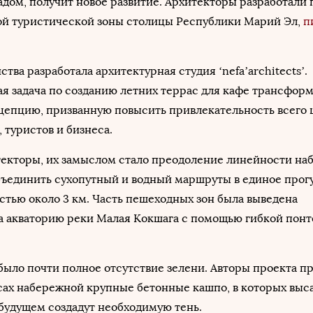
дом, получит новое развитие. Архитекторы разработали 
ой туристической зоны столицы Республики Марий Эл,
п
тва разработала архитектурная студия ‘nefa’architects’.
я задача по созданию летних террас для кафе трансфор
цепцию, призванную повысить привлекательность всего 
 туристов и бизнеса.
текторы, их замыслом стало преодоление линейности на
ъединить сухопутный и водный маршруты в единое прог
тью около 3 км. Часть пешеходных зон была выведена
а акваторию реки Малая Кокшага с помощью гибкой пон
было почти полное отсутствие зелени. Авторы проекта 
осах набережной крупные бетонные кашпо, в которых вы
 будущем создадут необходимую тень.