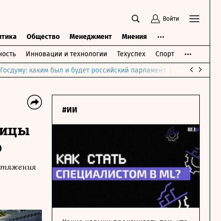
Войти
итика
Общество
Менеджмент
Мнения
ость
Инновации и технологии
Техуспех
Спорт
Госдуму: каким был и будет российский парламент
Война на Бли
#ИИ
лицы
р
ритяжения