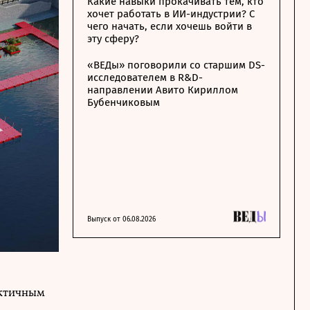
Какие навыки прокачивать тем, кто
хочет работать в ИИ-индустрии? С
чего начать, если хочешь войти в
эту сферу?
«ВЕДы» поговорили со старшим DS-
исследователем в R&D-
направлении Авито Кириллом
Бубенчиковым
Выпуск от 06.08.2026
ектичным