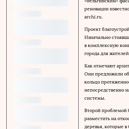
«бельгийским» фаса
реновации известн
archi.ru.
Проект благоустройс
Изначально стоявша
в комплексную кон
города для жителей,
Как отмечают архи
Они предложили об
кольцо протяженнос
непосредственно н
системы.
Второй проблемой 
разместить на отк
деревья, которые в