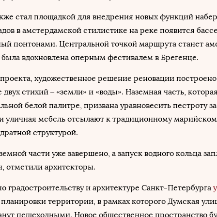
кже стал площадкой для внедрения новых функций набе
дов в амстердамской стилистике на реке появится басс
ный понтонами. Центральной точкой маршрута станет ам
о была вдохновлена оперным фестивалем в Брегенце.
 проекта, художественное решение реновации построено
 двух стихий – «земли» и «воды». Наземная часть, котора
льной белой палитре, призвана уравновесить пестроту з
и уличная мебель отсылают к традиционному марийском
адратной структурой.
земной части уже завершено, а запуск водного кольца за
, отметили архитекторы.
по градостроительству и архитектуре Санкт-Петербурга
 планировки территории, в рамках которого Думская ули
анут пешеходными. Новое общественное пространство б