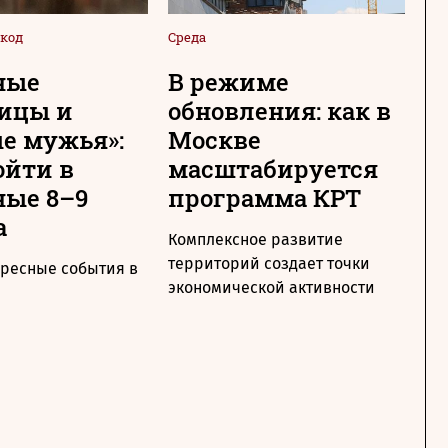
код
Среда
Сре
ные
В режиме
Н
ицы и
обновления: как в
с
е мужья»:
Москве
М
ойти в
масштабируется
т
ые 8–9
программа КРТ
п
а
Комплексное развитие
Ме
территорий создает точки
по
ересные события в
экономической активности
ра