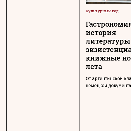
Культурный код
Гастрономия
история
литературы
экзистенци
книжные н
лета
От аргентинской кл
немецкой документ