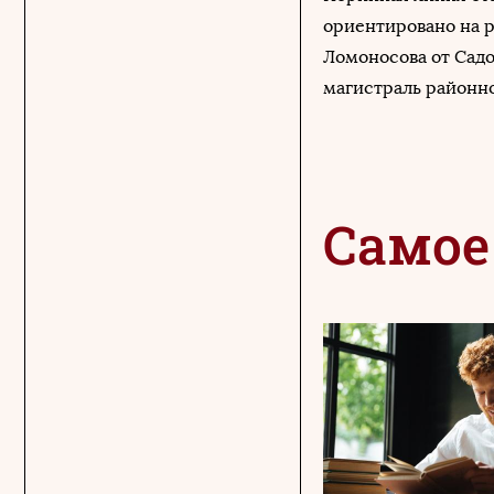
ориентировано на р
Ломоносова от Садо
магистраль районно
Самое