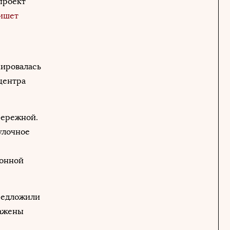
проект
ишет
мировалась
центра
бережной.
улочное
тонной
предложили
сажены