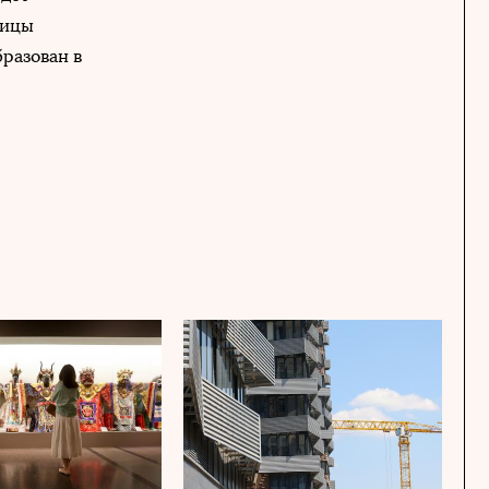
лицы
разован в