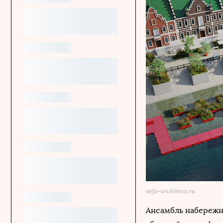
nefa-architects.ru
Ансамбль набережн