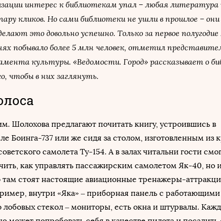
изации интерес к библиотекам упал – любая литература
 пару кликов. Но сами библиотеки не ушли в прошлое – о
елают это довольно успешно. Только за первое полугодие 2
ях побывало более 5 млн человек, отметил представите
мента культуры. «Ведомости. Город» рассказывает о би
, чтобы в них заглянуть.
олоса
им. Шолохова предлагают почитать книгу, устроившись в
е Боинга-737 или же сидя за столом, изготовленным из 
оветского самолета Ту-154. А в залах читальни гости смо
учить, как управлять пассажирским самолетом Як-40, но и
о там стоят настоящие авиационные тренажеры-аттракци
ример, внутри «Яка» – приборная панель с работающими
 лобовых стекол – мониторы, есть окна и штурвалы. Каж
 может попробовать себя в качестве пилота и посадить 