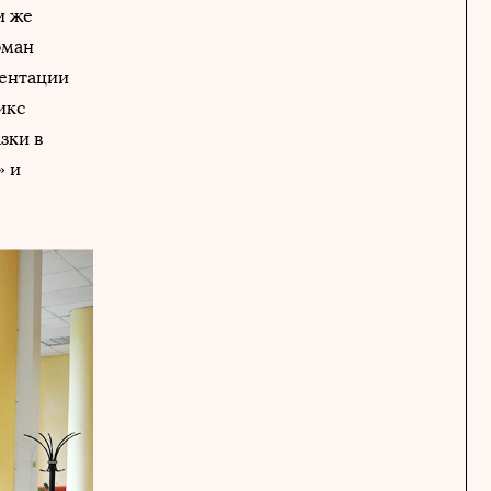
и же
оман
зентации
икс
зки в
» и