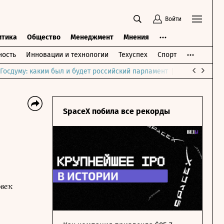
Войти
итика
Общество
Менеджмент
Мнения
ость
Инновации и технологии
Техуспех
Спорт
Госдуму: каким был и будет российский парламент
Война на Бли
SpaceX побила все рекорды
овек