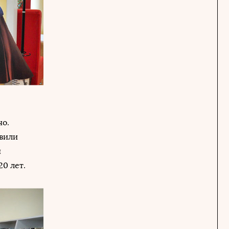
но.
авили
н
20 лет.