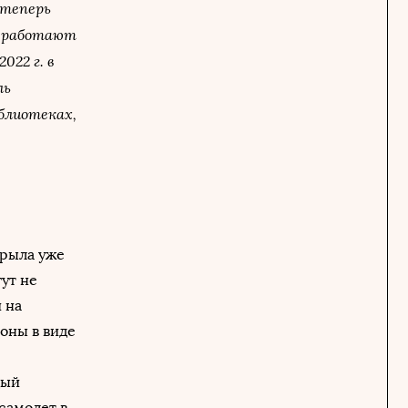
 теперь
ни работают
022 г. в
ль
блиотеках,
крыла уже
гут не
 на
оны в виде
дый
самолет в