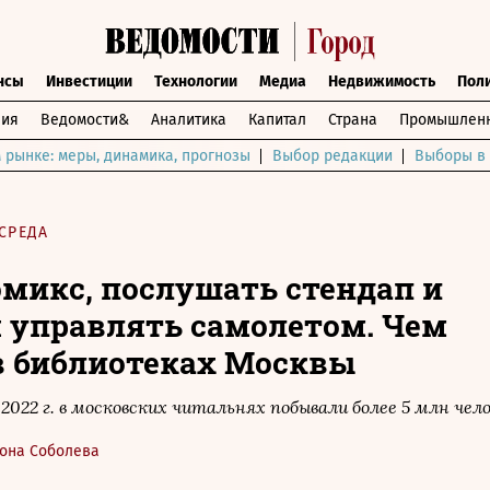
нсы
Инвестиции
Технологии
Медиа
Недвижимость
Пол
ния
Ведомости&
Аналитика
Капитал
Страна
Промышленн
 рынке: меры, динамика, прогнозы
Выбор редакции
Выборы в 
СРЕДА
омикс, послушать стендап и
 управлять самолетом. Чем
в библиотеках Москвы
 2022 г. в московских читальнях побывали более 5 млн чел
она Соболева