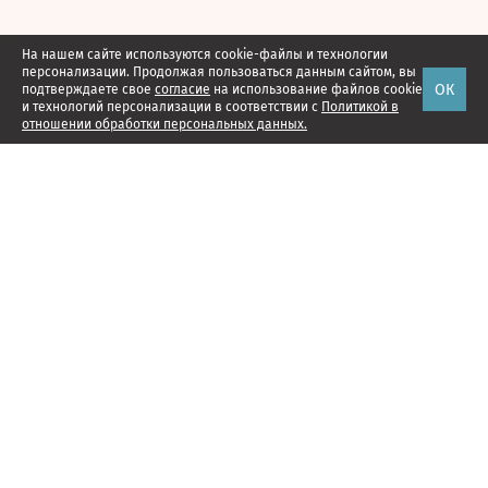
На нашем сайте используются cookie-файлы и технологии
персонализации. Продолжая пользоваться данным сайтом, вы
ОК
подтверждаете свое
согласие
на использование файлов cookie
и технологий персонализации в соответствии с
Политикой в
отношении обработки персональных данных.
Наши проекты
Подписка
Реклама
Справочник компаний
Об издании