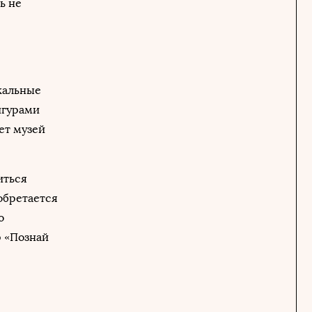
ь не
кальные
игурами
ет музей
иться
обретается
о
р «Познай