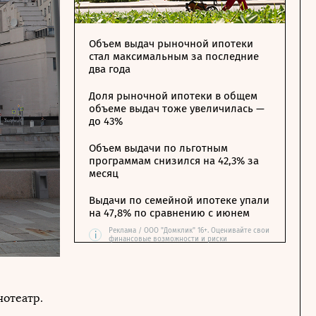
Объем выдач рыночной ипотеки
стал максимальным за последние
два года
Доля рыночной ипотеки в общем
объеме выдач тоже увеличилась —
до 43%
Объем выдачи по льготным
программам снизился на 42,3% за
месяц
Выдачи по семейной ипотеке упали
на 47,8% по сравнению с июнем
Реклама / ООО "Домклик" 16+. Оценивайте свои
i
финансовые возможности и риски
нотеатр.