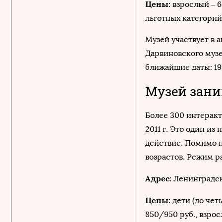
Цены:
взрослый – 
льготных категорий 
Музей участвует в 
Дарвиновского музе
ближайшие даты: 19 
Музей зан
Более 300 интеракт
2011 г. Это один из
действие. Помимо 
возрастов. Режим ра
Адрес:
Ленинградски
Цены:
дети (до четы
850/950 руб., взрос