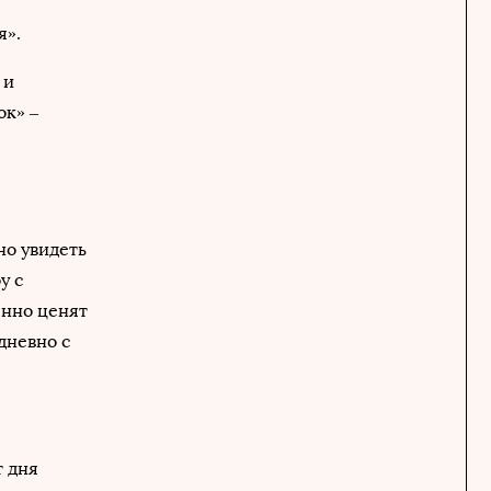
я».
 и
ок» –
но увидеть
у с
енно ценят
дневно с
т дня