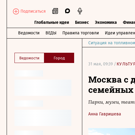
Подписаться
Глобальные идеи
Бизнес
Экономика
Фина
Ведомости
ВЕДЫ
Правила торговли
Идеи управле
Ситуация на топливном
Ведомости
Город
31 мая, 09:39 /
КУЛЬТУ
Москва с 
семейных 
Парки, музеи, теа
Анна Гавришева