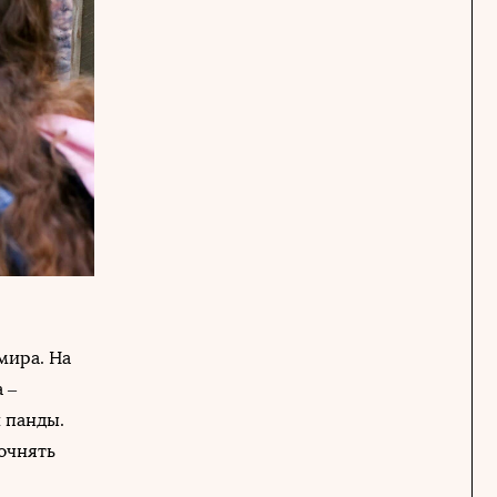
мира. На
 –
 панды.
точнять