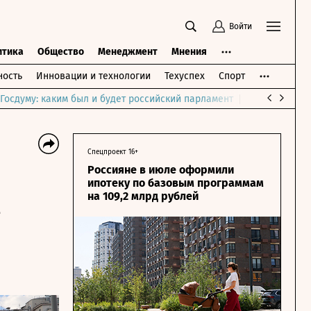
Войти
итика
Общество
Менеджмент
Мнения
ость
Инновации и технологии
Техуспех
Спорт
Госдуму: каким был и будет российский парламент
Война на Бли
Спецпроект 16+
Россияне в июле оформили
ипотеку по базовым программам
на 109,2 млрд рублей
а