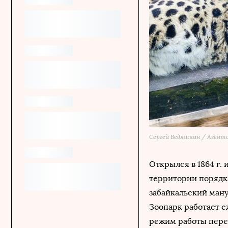
Сергей Ведяшкин / Агент
Открылся в 1864 г.
территории порядка
забайкальский ману
Зоопарк работает еж
режим работы перед