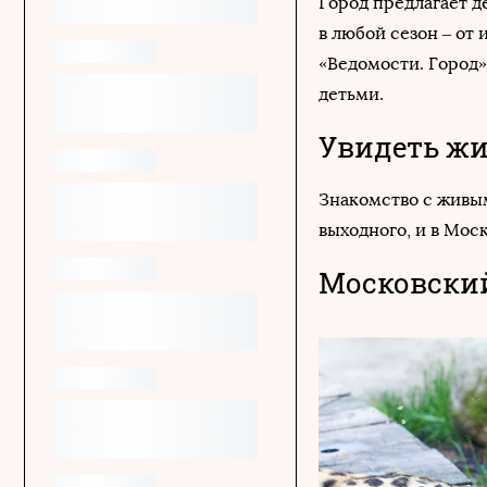
Город предлагает д
в любой сезон – от
«Ведомости. Город»
детьми.
Увидеть ж
Знакомство с живы
выходного, и в Мос
Московский