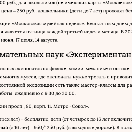
600 руб., для школьников (не имеющих карты «Москвенок»
цена – 250 руб., дошкольники (дети до 7 лет) проходят бе
акции «Московская музейная неделя». Бесплатным днем 
я является пятница каждой третьей недели месяца. В 202
июня, 17 июля, 14 августа.
имательных наук «Эксперимента
ивных экспонатов по физике, химии, механике и оптике. 
 немногих музеев, где экспонаты нужно трогать и приводит
постоянной экспозиции есть также мастер-классы для р
боты: ежедневно с 9:30 до 20:00.
й просп., 80, корп. 11. Метро «Сокол».
рех лет) – бесплатно, дети (от четырех до 16 лет включит
лый (с 16 лет) – 950/1250 руб. (в выходные дороже). В пр