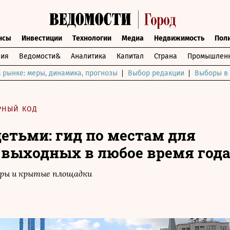
нсы
Инвестиции
Технологии
Медиа
Недвижимость
Пол
ния
Ведомости&
Аналитика
Капитал
Страна
Промышленн
 рынке: меры, динамика, прогнозы
Выбор редакции
Выборы в 
РНЫЙ КОД
детьми: гид по местам для
выходных в любое время год
тры и крытые площадки