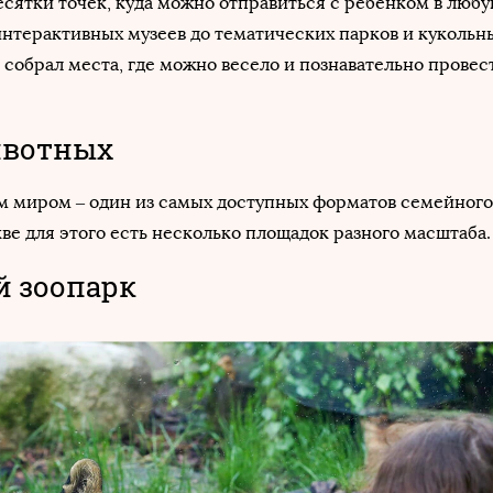
есятки точек, куда можно отправиться с ребенком в любу
 интерактивных музеев до тематических парков и кукольны
 собрал места, где можно весело и познавательно провес
ивотных
м миром – один из самых доступных форматов семейного
кве для этого есть несколько площадок разного масштаба.
 зоопарк