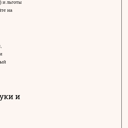
) и льготы
йте на
,
и
ный
уки и