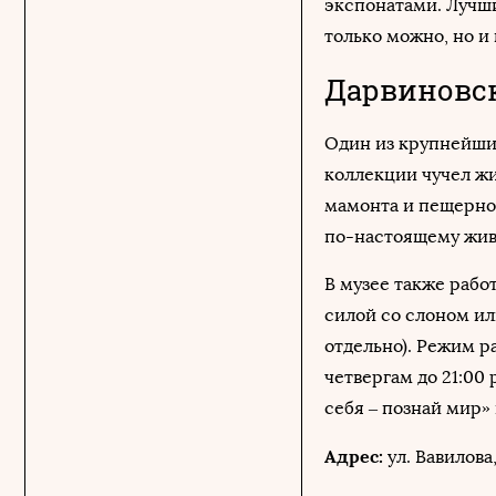
экспонатами. Лучши
только можно, но и
Дарвиновс
Один из крупнейших
коллекции чучел жи
мамонта и пещерног
по-настоящему жив
В музее также рабо
силой со слоном ил
отдельно). Режим ра
четвергам до 21:00
себя – познай мир» 
Адрес:
ул. Вавилова