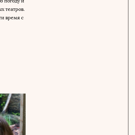
ю погоду и
х театров.
ти время с