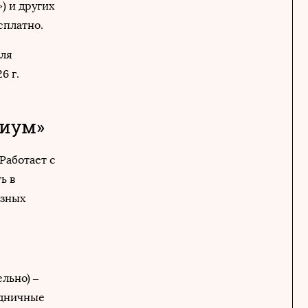
) и других
сплатно.
для
6 г.
ниум»
Работает с
ь в
азных
ельно) –
аздничные