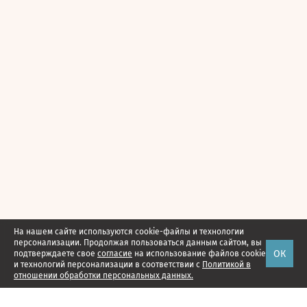
На нашем сайте используются cookie-файлы и технологии
персонализации. Продолжая пользоваться данным сайтом, вы
ОК
подтверждаете свое
согласие
на использование файлов cookie
и технологий персонализации в соответствии с
Политикой в
отношении обработки персональных данных.