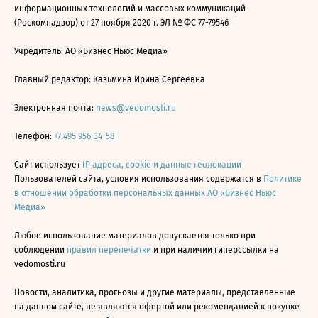
информационных технологий и массовых коммуникаций
(Роскомнадзор) от 27 ноября 2020 г. ЭЛ № ФС 77-79546
Учредитель: АО «Бизнес Ньюс Медиа»
Главный редактор: Казьмина Ирина Сергеевна
Электронная почта:
news@vedomosti.ru
Телефон:
+7 495 956-34-58
Сайт использует
IP адреса, cookie и данные геолокации
Пользователей сайта, условия использования содержатся в
Политике
в отношении обработки персональных данных АО «Бизнес Ньюс
Медиа»
Любое использование материалов допускается только при
соблюдении
правил перепечатки
и при наличии гиперссылки на
vedomosti.ru
Новости, аналитика, прогнозы и другие материалы, представленные
на данном сайте, не являются офертой или рекомендацией к покупке