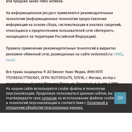
или продаже каких-либо активов.
На информационном ресурсе применяются рекомендательные
технологии (информационные технологии предоставления
информации на основе сбора, систематизации и анализа сведений,
относящихся к предпочтениям пользователей сети «Интернет»,
находящихся на территории Российской Федерации).
Правила применения рекомендательных технологий в виджетах
рекламно-обменной сети, размещенных на сайте vedomosti.ru:
СМИ2
,
24smi
Все права защищены © АО Бизнес Ньюс Медиа, ИНН/КПП
7712108141/771501001, ОГРН 1027739124775, 127018, г. Москва, вн.тер.г.
муниципальный округ Марьина Роща, ул. Полковая, д. 3, стр. 1 1999—
На нашем сайте используются cookie-файлы и технологии
2026
персонализации. Продолжая пользоваться данным сайтом, вы
ОК
подтверждаете свое
согласие
на использование файлов cookie
и технологий персонализации в соответствии с
Политикой в
отношении обработки персональных данных.