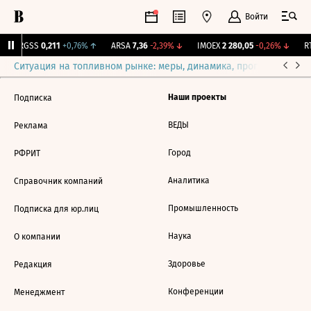
Войти
↑
RGSS
0,211
+0,76%
↑
ARSA
7,36
-2,39%
↓
IMOEX
2 280,05
-0,26%
↓
RT
Ситуация на топливном рынке: меры, динамика, прогнозы
Выб
Наши проекты
Подписка
ВЕДЫ
Реклама
Город
РФРИТ
Аналитика
Справочник компаний
Промышленность
Подписка для юр.лиц
Наука
О компании
Здоровье
Редакция
Конференции
Менеджмент