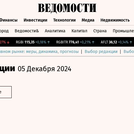
Финансы
Инвестиции
Технологии
Медиа
Недвижимость
ород
Ведомости&
Аналитика
Капитал
Страна
Промышле
а
Финансы
Инвестиции
Технологии
Медиа
Недвижимос
↓
RGBI
115,35
+0,18%
↑
RGBITR
776,41
+0,21%
↑
AFLT
36,12
+0,14%
↑
ивном рынке: меры, динамика, прогнозы
Выбор редакции
Выбо
ции
05 Декабря 2024
е