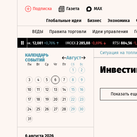
Подписка
Газета
MAX
Глобальные идеи
Бизнес
Экономика
ВЕДЫ
Правила торговли
Идеи управления
Г
Глобальные идеи
Бизнес
Экономик
↑
CNY Бирж.
12,081
+0,76%
↑
IMOEX
2 285,88
-0,69%
↓
RTSI
884,56
-1,27%
Ситуация на топл
КАЛЕНДАРЬ
Август
СОБЫТИЙ
Пн
Вт
Ср
Чт
Пт
Сб
Вс
Инвести
1
2
3
4
5
6
7
8
9
10
11
12
13
14
15
16
Показать ещ
17
18
19
20
21
22
23
24
25
26
27
28
29
30
31
6 августа 2026