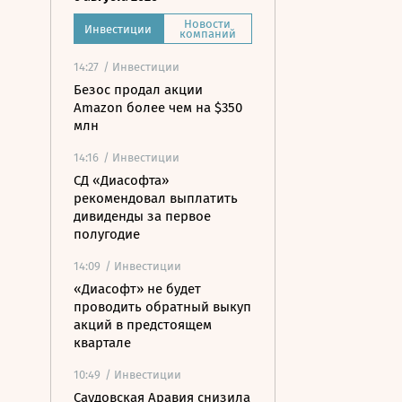
Новости
Инвестиции
компаний
14:27
/ Инвестиции
Безос продал акции
Amazon более чем на $350
млн
14:16
/ Инвестиции
СД «Диасофта»
рекомендовал выплатить
дивиденды за первое
полугодие
14:09
/ Инвестиции
«Диасофт» не будет
проводить обратный выкуп
акций в предстоящем
квартале
10:49
/ Инвестиции
Саудовская Аравия снизила