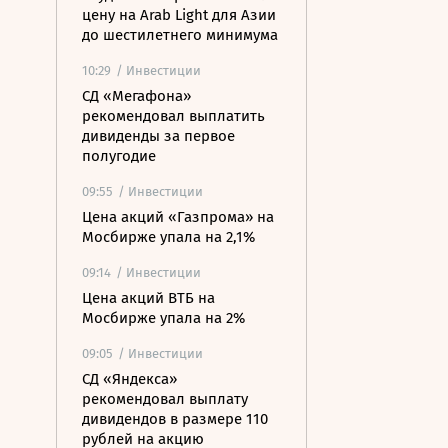
цену на Arab Light для Азии
до шестилетнего минимума
10:29
/ Инвестиции
СД «Мегафона»
рекомендовал выплатить
дивиденды за первое
полугодие
09:55
/ Инвестиции
Цена акций «Газпрома» на
Мосбирже упала на 2,1%
09:14
/ Инвестиции
Цена акций ВТБ на
Мосбирже упала на 2%
09:05
/ Инвестиции
СД «Яндекса»
рекомендовал выплату
дивидендов в размере 110
рублей на акцию