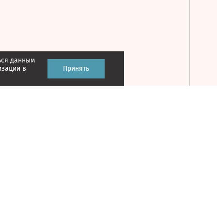
ься данным
Принять
изации в