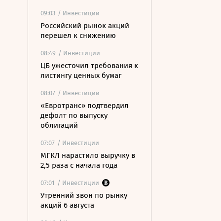
09:03
/ Инвестиции
Российский рынок акций
перешел к снижению
08:49
/ Инвестиции
ЦБ ужесточил требования к
листингу ценных бумаг
08:07
/ Инвестиции
«Евротранс» подтвердил
дефолт по выпуску
облигаций
07:07
/ Инвестиции
МГКЛ нарастило выручку в
2,5 раза с начала года
07:01
/ Инвестиции
Утренний звон по рынку
акций 6 августа