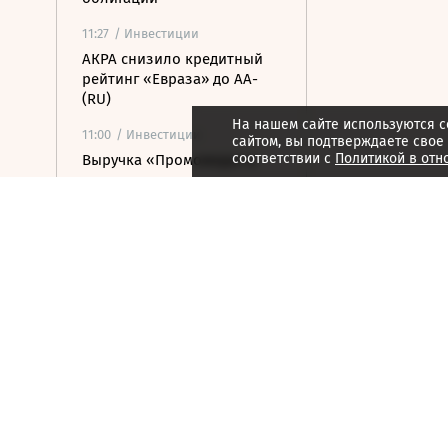
11:27
/ Инвестиции
АКРА снизило кредитный
рейтинг «Евраза» до AA-
(RU)
На нашем сайте используются c
11:00
/ Инвестиции
сайтом, вы подтверждаете свое
соответствии с
Политикой в отн
Выручка «Промомеда» в
январе – июне увеличилась
на 76%
10:53
/ Инвестиции
«Сберинвестиции»: в
августе Brent может
торговаться по $75-85 за
баррель
09:37
/ Инвестиции
Цена акций «Полюса» на
Мосбирже выросла на 4,4%
09:04
/ Инвестиции