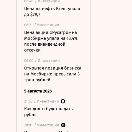
06:46
/ Инвестиции
Цена на нефть Brent упала
до $79,7
06:21
/ Инвестиции
Цена акций «Русагро» на
Мосбирже упала на 13,4%
после дивидендной
отсечки
06:00
/ Инвестиции
Открытая позиция бизнеса
на Мосбирже превысила 3
трлн рублей
5 августа 2026
21:03
/ Инвестиции
Как долго будет падать
рубль
20:01
/ Инвестиции