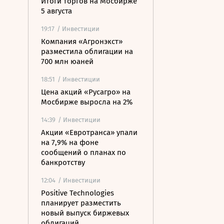
Итоги торгов на Мосбирже
5 августа
19:17
/ Инвестиции
Компания «Агронэкст»
разместила облигации на
700 млн юаней
18:51
/ Инвестиции
Цена акций «Русагро» на
Мосбирже выросла на 2%
14:39
/ Инвестиции
Акции «Евротранса» упали
на 7,9% на фоне
сообщений о планах по
банкротству
12:04
/ Инвестиции
Positive Technologies
планирует разместить
новый выпуск биржевых
облигаций