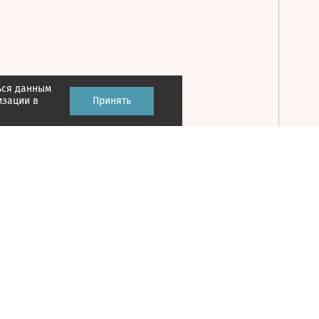
ься данным
Принять
изации в