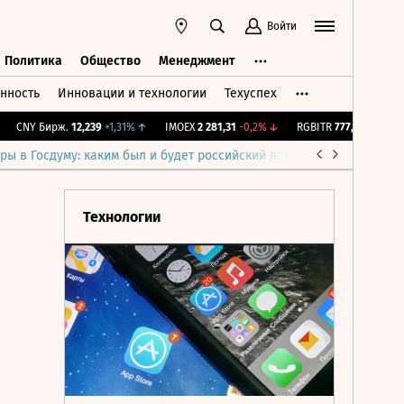
Войти
Политика
Общество
Менеджмент
нность
Инновации и технологии
Техуспех
ть
Политика
Общество
Менеджмент
CNY Бирж.
12,239
+1,31%
↑
IMOEX
2 281,31
-0,2%
↓
RGBITR
777,55
+0,25%
↑
ры в Госдуму: каким был и будет российский парламент
Война н
Технологии