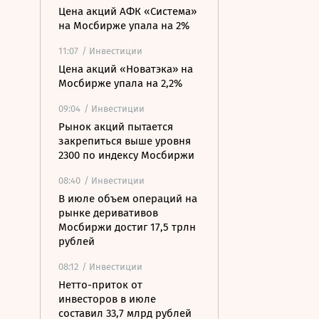
Цена акций АФК «Система»
на Мосбирже упала на 2%
11:07
/ Инвестиции
Цена акций «Новатэка» на
Мосбирже упала на 2,2%
09:04
/ Инвестиции
Рынок акций пытается
закрепиться выше уровня
2300 по индексу Мосбиржи
08:40
/ Инвестиции
В июле объем операций на
рынке деривативов
Мосбиржи достиг 17,5 трлн
рублей
08:12
/ Инвестиции
Нетто-приток от
инвесторов в июле
составил 33,7 млрд рублей