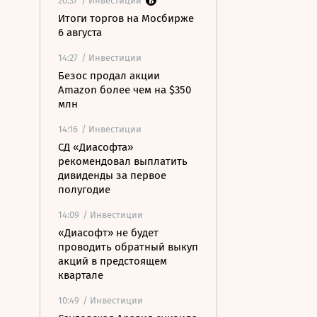
20:37
/ Инвестиции
Итоги торгов на Мосбирже
6 августа
14:27
/ Инвестиции
Безос продал акции
Amazon более чем на $350
млн
14:16
/ Инвестиции
СД «Диасофта»
рекомендовал выплатить
дивиденды за первое
полугодие
14:09
/ Инвестиции
«Диасофт» не будет
проводить обратный выкуп
акций в предстоящем
квартале
10:49
/ Инвестиции