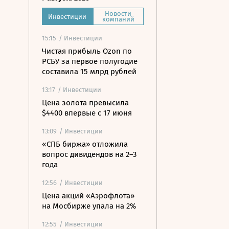
Новости
Инвестиции
компаний
15:15
/ Инвестиции
Чистая прибыль Ozon по
РСБУ за первое полугодие
составила 15 млрд рублей
13:17
/ Инвестиции
Цена золота превысила
$4400 впервые с 17 июня
13:09
/ Инвестиции
«СПБ биржа» отложила
вопрос дивидендов на 2–3
года
12:56
/ Инвестиции
Цена акций «Аэрофлота»
на Мосбирже упала на 2%
12:55
/ Инвестиции