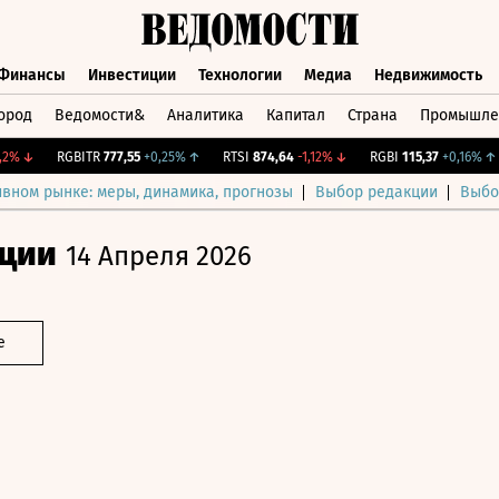
Финансы
Инвестиции
Технологии
Медиа
Недвижимость
ород
Ведомости&
Аналитика
Капитал
Страна
Промышле
а
Финансы
Инвестиции
Технологии
Медиа
Недвижимос
↓
RGBITR
777,55
+0,25%
↑
RTSI
874,64
-1,12%
↓
RGBI
115,37
+0,16%
↑
ивном рынке: меры, динамика, прогнозы
Выбор редакции
Выбо
ции
14 Апреля 2026
е