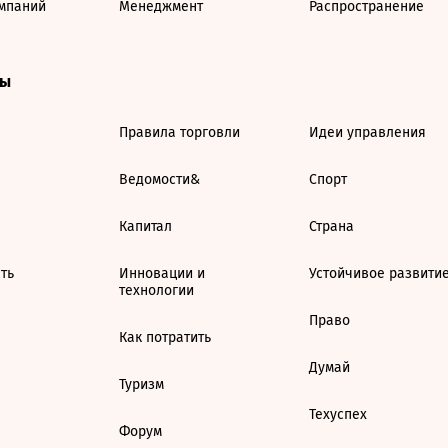
мпаний
Менеджмент
Распространение
ты
Правила торговли
Идеи управления
Ведомости&
Спорт
Капитал
Страна
ть
Инновации и
Устойчивое развити
технологии
Право
Как потратить
Думай
Туризм
Техуспех
Форум