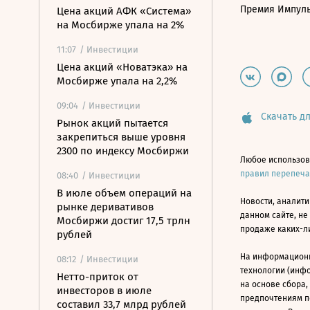
Премия Импул
Цена акций АФК «Система»
на Мосбирже упала на 2%
11:07
/ Инвестиции
Цена акций «Новатэка» на
Мосбирже упала на 2,2%
09:04
/ Инвестиции
Скачать дл
Рынок акций пытается
закрепиться выше уровня
2300 по индексу Мосбиржи
Любое использов
правил перепеч
08:40
/ Инвестиции
В июле объем операций на
Новости, аналити
рынке деривативов
данном сайте, не
Мосбиржи достиг 17,5 трлн
продаже каких-л
рублей
На информацион
08:12
/ Инвестиции
технологии (инф
Нетто-приток от
на основе сбора,
инвесторов в июле
предпочтениям п
составил 33,7 млрд рублей