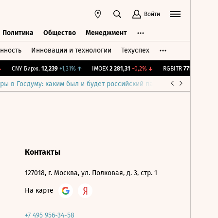
Войти
Политика
Общество
Менеджмент
нность
Инновации и технологии
Техуспех
ть
Политика
Общество
Менеджмент
CNY Бирж.
12,239
+1,31%
↑
IMOEX
2 281,31
-0,2%
↓
RGBITR
775,48
-0,03%
ры в Госдуму: каким был и будет российский парламент
Война н
Контакты
127018, г. Москва, ул. Полковая, д. 3, стр. 1
На карте
+7 495 956-34-58