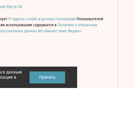
 495 956-34-58
ьзует
IP адреса, cookie и данные геолокации
Пользователей
овия использования содержатся в
Политике в отношении
персональных данных АО «Бизнес Ньюс Медиа»
ься данным
Принять
изации в