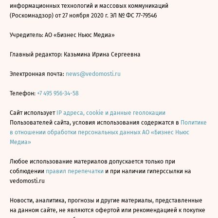
информационных технологий и массовых коммуникаций
(Роскомнадзор) от 27 ноября 2020 г. ЭЛ № ФС 77-79546
Учредитель: АО «Бизнес Ньюс Медиа»
Главный редактор: Казьмина Ирина Сергеевна
Электронная почта:
news@vedomosti.ru
Телефон:
+7 495 956-34-58
Сайт использует
IP адреса, cookie и данные геолокации
Пользователей сайта, условия использования содержатся в
Политике
в отношении обработки персональных данных АО «Бизнес Ньюс
Медиа»
Любое использование материалов допускается только при
соблюдении
правил перепечатки
и при наличии гиперссылки на
vedomosti.ru
Новости, аналитика, прогнозы и другие материалы, представленные
на данном сайте, не являются офертой или рекомендацией к покупке