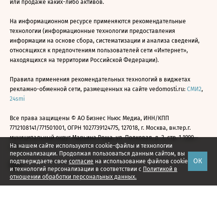
или продаже каких-либо активов.
На информационном ресурсе применяются рекомендательные
технологии (информационные технологии предоставления
информации на основе сбора, систематизации и анализа сведений,
относящихся к предпочтениям пользователей сети «Интернет»,
находящихся на территории Российской Федерации).
Правила применения рекомендательных технологий в виджетах
рекламно-обменной сети, размещенных на сайте vedomosti.ru:
СМИ2
,
24smi
Все права защищены © АО Бизнес Ньюс Медиа, ИНН/КПП
7712108141/771501001, ОГРН 1027739124775, 127018, г. Москва, вн.тер.г.
муниципальный округ Марьина Роща, ул. Полковая, д. 3, стр. 1 1999—
На нашем сайте используются cookie-файлы и технологии
2026
персонализации. Продолжая пользоваться данным сайтом, вы
ОК
подтверждаете свое
согласие
на использование файлов cookie
и технологий персонализации в соответствии с
Политикой в
отношении обработки персональных данных.