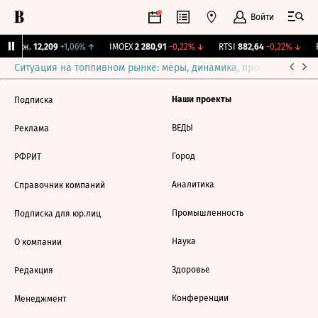
Войти
Y Бирж.
12,209
+1,06%
↑
IMOEX
2 280,91
-0,22%
↓
RTSI
882,64
-0,22%
↓
R
Ситуация на топливном рынке: меры, динамика, прогнозы
Выб
Наши проекты
Подписка
ВЕДЫ
Реклама
Город
РФРИТ
Аналитика
Справочник компаний
Промышленность
Подписка для юр.лиц
Наука
О компании
Здоровье
Редакция
Конференции
Менеджмент