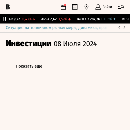
Войти
UTAR
9,27
-0,43%
↓
ARSA
7,42
-1,59%
↓
IMOEX
2 287,26
+0,06%
↑
RTSI
8
Ситуация на топливном рынке: меры, динамика, прогнозы
Выб
Инвестиции
08 Июля 2024
Показать еще