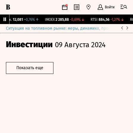
Войти
Бирж.
12,081
+0,76%
↑
IMOEX
2 285,88
-0,69%
↓
RTSI
884,56
-1,27%
↓
RGB
Ситуация на топливном рынке: меры, динамика, прогнозы
Выб
Инвестиции
09 Августа 2024
Показать еще