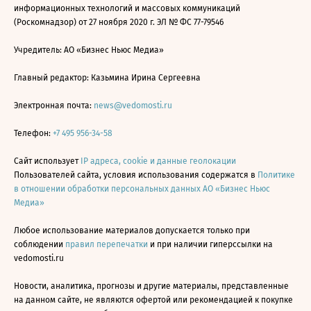
информационных технологий и массовых коммуникаций
(Роскомнадзор) от 27 ноября 2020 г. ЭЛ № ФС 77-79546
Учредитель: АО «Бизнес Ньюс Медиа»
Главный редактор: Казьмина Ирина Сергеевна
Электронная почта:
news@vedomosti.ru
Телефон:
+7 495 956-34-58
Сайт использует
IP адреса, cookie и данные геолокации
Пользователей сайта, условия использования содержатся в
Политике
в отношении обработки персональных данных АО «Бизнес Ньюс
Медиа»
Любое использование материалов допускается только при
соблюдении
правил перепечатки
и при наличии гиперссылки на
vedomosti.ru
Новости, аналитика, прогнозы и другие материалы, представленные
на данном сайте, не являются офертой или рекомендацией к покупке