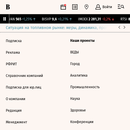
Войти
AVAN
565
+1,25%
↑
BISVP
9,6
+0,21%
↑
IMOEX
2 281,31
-0,2%
↓
RTSI
8
Ситуация на топливном рынке: меры, динамика, прогнозы
Выб
Наши проекты
Подписка
ВЕДЫ
Реклама
Город
РФРИТ
Аналитика
Справочник компаний
Промышленность
Подписка для юр.лиц
Наука
О компании
Здоровье
Редакция
Конференции
Менеджмент