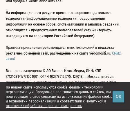
или продаже каких-либо активов.
На информационном ресурсе применяются рекомендательные
технологии (информационные технологии предоставления
информации на основе сбора, систематизации и анализа сведений,
относящихся к предпочтениям пользователей сети «Интернет»,
находящихся на территории Российской Федерации).
Правила применения рекомендательных технологий в виджетах
рекламно-обменной сети, размещенных на сайте vedomosti.ru:
СМИ2
,
24smi
Все права защищены © АО Бизнес Ньюс Медиа, ИНН/КПП
7712108141/771501001, ОГРН 1027739124775, 127018, г. Москва, вн.тер.г.
муниципальный округ Марьина Роща, ул. Полковая, д. 3, стр. 1 1999—
На нашем сайте используются cookie-файлы и технологии
2026
персонализации. Продолжая пользоваться данным сайтом, вы
ОК
подтверждаете свое
согласие
на использование файлов cookie
и технологий персонализации в соответствии с
Политикой в
отношении обработки персональных данных.