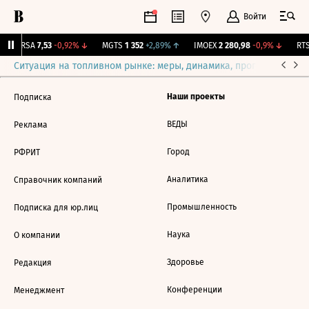
Войти
ARSA
7,53
-0,92%
↓
MGTS
1 352
+2,89%
↑
IMOEX
2 280,98
-0,9%
↓
RTS
Ситуация на топливном рынке: меры, динамика, прогнозы
Выб
Наши проекты
Подписка
ВЕДЫ
Реклама
Город
РФРИТ
Аналитика
Справочник компаний
Промышленность
Подписка для юр.лиц
Наука
О компании
Здоровье
Редакция
Конференции
Менеджмент