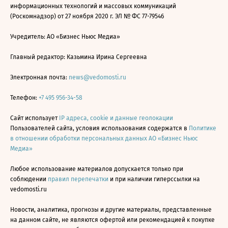
информационных технологий и массовых коммуникаций
(Роскомнадзор) от 27 ноября 2020 г. ЭЛ № ФС 77-79546
Учредитель: АО «Бизнес Ньюс Медиа»
Главный редактор: Казьмина Ирина Сергеевна
Электронная почта:
news@vedomosti.ru
Телефон:
+7 495 956-34-58
Сайт использует
IP адреса, cookie и данные геолокации
Пользователей сайта, условия использования содержатся в
Политике
в отношении обработки персональных данных АО «Бизнес Ньюс
Медиа»
Любое использование материалов допускается только при
соблюдении
правил перепечатки
и при наличии гиперссылки на
vedomosti.ru
Новости, аналитика, прогнозы и другие материалы, представленные
на данном сайте, не являются офертой или рекомендацией к покупке