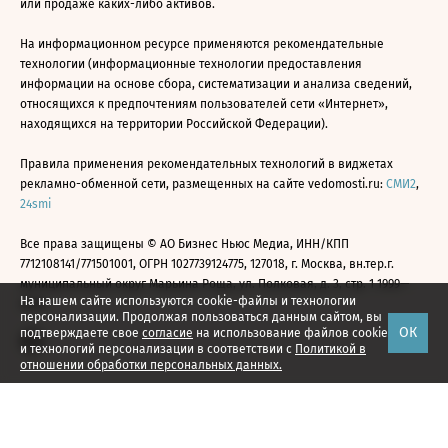
или продаже каких-либо активов.
На информационном ресурсе применяются рекомендательные
технологии (информационные технологии предоставления
информации на основе сбора, систематизации и анализа сведений,
относящихся к предпочтениям пользователей сети «Интернет»,
находящихся на территории Российской Федерации).
Правила применения рекомендательных технологий в виджетах
рекламно-обменной сети, размещенных на сайте vedomosti.ru:
СМИ2
,
24smi
Все права защищены © АО Бизнес Ньюс Медиа, ИНН/КПП
7712108141/771501001, ОГРН 1027739124775, 127018, г. Москва, вн.тер.г.
муниципальный округ Марьина Роща, ул. Полковая, д. 3, стр. 1 1999—
На нашем сайте используются cookie-файлы и технологии
2026
персонализации. Продолжая пользоваться данным сайтом, вы
ОК
подтверждаете свое
согласие
на использование файлов cookie
и технологий персонализации в соответствии с
Политикой в
отношении обработки персональных данных.