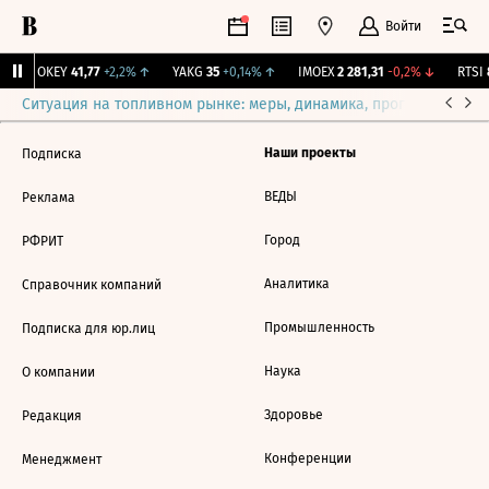
Войти
↑
OKEY
41,77
+2,2%
↑
YAKG
35
+0,14%
↑
IMOEX
2 281,31
-0,2%
↓
RTSI
8
Ситуация на топливном рынке: меры, динамика, прогнозы
Выб
Наши проекты
Подписка
ВЕДЫ
Реклама
Город
РФРИТ
Аналитика
Справочник компаний
Промышленность
Подписка для юр.лиц
Наука
О компании
Здоровье
Редакция
Конференции
Менеджмент