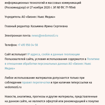
информационных технологий и массовых коммуникаций
(Роскомнадзор) от 27 ноября 2020 г. ЭЛ № ФС 77-79546
Учредитель: АО «Бизнес Ньюс Медиа»
Главный редактор: Казьмина Ирина Сергеевна
Электронная почта:
news@vedomosti.ru
Телефон:
+7 495 956-34-58
Сайт использует
IP адреса, cookie и данные геолокации
Пользователей сайта, условия использования содержатся в
Политике
в отношении обработки персональных данных АО «Бизнес Ньюс
Медиа»
Любое использование материалов допускается только при
соблюдении
правил перепечатки
и при наличии гиперссылки на
vedomosti.ru
Новости, аналитика, прогнозы и другие материалы, представленные
на данном сайте, не являются офертой или рекомендацией к покупке