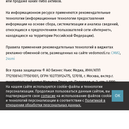
или продаже каких-либо активов.
На информационном ресурсе применяются рекомендательные
технологии (информационные технологии предоставления
информации на основе сбора, систематизации и анализа сведений,
относящихся к предпочтениям пользователей сети «Интернет»,
находящихся на территории Российской Федерации).
Правила применения рекомендательных технологий в виджетах
рекламно-обменной сети, размещенных на сайте vedomosti.ru:
СМИ2
,
24smi
Все права защищены © АО Бизнес Ньюс Медиа, ИНН/КПП
7712108141/771501001, ОГРН 1027739124775, 127018, г. Москва, вн.тер.г.
муниципальный округ Марьина Роща, ул. Полковая, д. 3, стр. 1 1999—
На нашем сайте используются cookie-файлы и технологии
2026
персонализации. Продолжая пользоваться данным сайтом, вы
ОК
подтверждаете свое
согласие
на использование файлов cookie
и технологий персонализации в соответствии с
Политикой в
отношении обработки персональных данных.