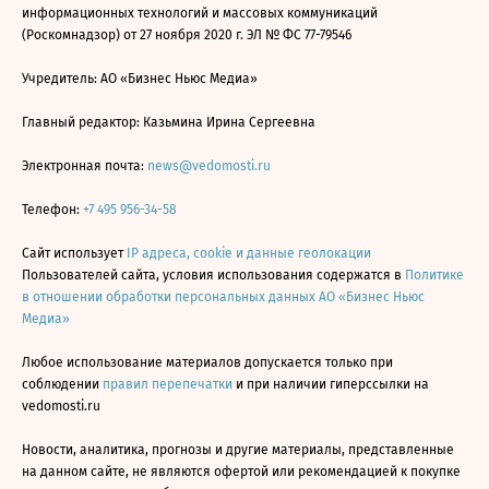
информационных технологий и массовых коммуникаций
(Роскомнадзор) от 27 ноября 2020 г. ЭЛ № ФС 77-79546
Учредитель: АО «Бизнес Ньюс Медиа»
Главный редактор: Казьмина Ирина Сергеевна
Электронная почта:
news@vedomosti.ru
Телефон:
+7 495 956-34-58
Сайт использует
IP адреса, cookie и данные геолокации
Пользователей сайта, условия использования содержатся в
Политике
в отношении обработки персональных данных АО «Бизнес Ньюс
Медиа»
Любое использование материалов допускается только при
соблюдении
правил перепечатки
и при наличии гиперссылки на
vedomosti.ru
Новости, аналитика, прогнозы и другие материалы, представленные
на данном сайте, не являются офертой или рекомендацией к покупке