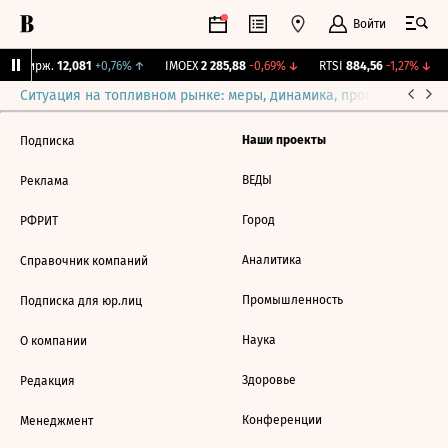
Войти
NY Бирж.
12,081
+0,76%
↑
IMOEX
2 285,88
-0,69%
↓
RTSI
884,56
-1,27%
↓
Ситуация на топливном рынке: меры, динамика, прогнозы
Выб
Наши проекты
Подписка
ВЕДЫ
Реклама
Город
РФРИТ
Аналитика
Справочник компаний
Промышленность
Подписка для юр.лиц
Наука
О компании
Здоровье
Редакция
Конференции
Менеджмент