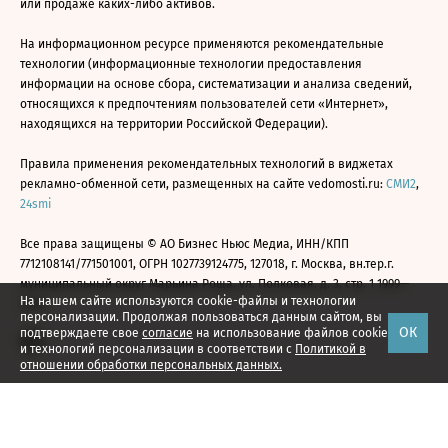
или продаже каких-либо активов.
На информационном ресурсе применяются рекомендательные
технологии (информационные технологии предоставления
информации на основе сбора, систематизации и анализа сведений,
относящихся к предпочтениям пользователей сети «Интернет»,
находящихся на территории Российской Федерации).
Правила применения рекомендательных технологий в виджетах
рекламно-обменной сети, размещенных на сайте vedomosti.ru:
СМИ2
,
24smi
Все права защищены © АО Бизнес Ньюс Медиа, ИНН/КПП
7712108141/771501001, ОГРН 1027739124775, 127018, г. Москва, вн.тер.г.
муниципальный округ Марьина Роща, ул. Полковая, д. 3, стр. 1 1999—
На нашем сайте используются cookie-файлы и технологии
2026
персонализации. Продолжая пользоваться данным сайтом, вы
ОК
подтверждаете свое
согласие
на использование файлов cookie
и технологий персонализации в соответствии с
Политикой в
отношении обработки персональных данных.