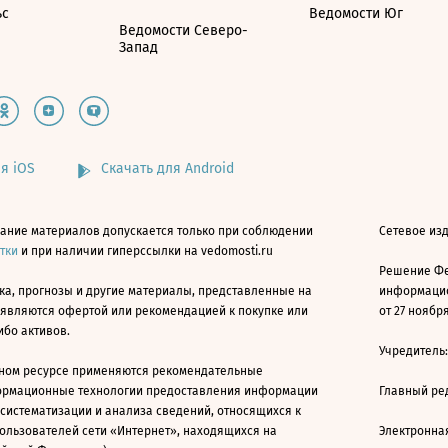
ьс
Ведомости Юг
Ведомости Северо-
Запад
я iOS
Скачать для Android
ание материалов допускается только при соблюдении
Сетевое изд
атки
и при наличии гиперссылки на vedomosti.ru
Решение Фе
ка, прогнозы и другие материалы, представленные на
информацио
 являются офертой или рекомендацией к покупке или
от 27 ноября
ибо активов.
Учредитель
ном ресурсе применяются рекомендательные
ормационные технологии предоставления информации
Главный ре
 систематизации и анализа сведений, относящихся к
ользователей сети «Интернет», находящихся на
Электронна