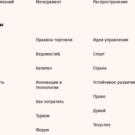
мпаний
Менеджмент
Распространение
ты
Правила торговли
Идеи управления
Ведомости&
Спорт
Капитал
Страна
ть
Инновации и
Устойчивое развити
технологии
Право
Как потратить
Думай
Туризм
Техуспех
Форум