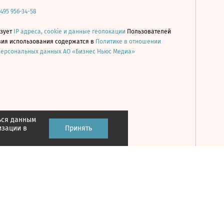
 495 956-34-58
ьзует
IP адреса, cookie и данные геолокации
Пользователей
овия использования содержатся в
Политике в отношении
персональных данных АО «Бизнес Ньюс Медиа»
ься данным
Принять
изации в