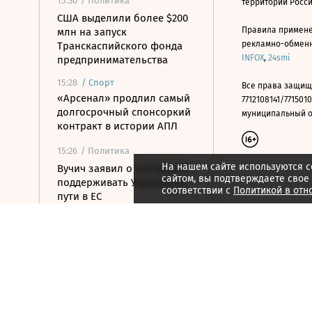
15:30
/ Политика
территории Росс
США выделили более $200
Правила примене
млн на запуск
рекламно-обменно
Транскаспийского фонда
INFOX
,
24smi
предпринимательства
15:28
/
Спорт
Все права защищ
«Арсенал» продлил самый
7712108141/7715010
долгосрочный спонсоркий
муниципальный окр
контракт в истории АПЛ
15:26
/ Политика
На нашем сайте используются c
Вучич заявил о готовности
сайтом, вы подтверждаете свое
поддерживать Украину на
соответствии с
Политикой в отн
пути в ЕС
15:07
/ Политика
Пашинян и Трамп назвали
саммит в Вашингтоне
шагом к миру для Еревана
и Баку
14:53
/ Политика