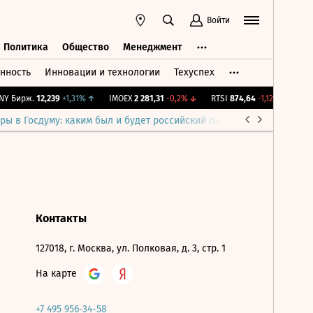
Войти
Политика
Общество
Менеджмент
нность
Инновации и технологии
Техуспех
ть
Политика
Общество
Менеджмент
Y Бирж.
12,239
+1,31%
↑
IMOEX
2 281,31
-0,2%
↓
RTSI
874,64
-1,12%
↓
RGB
ры в Госдуму: каким был и будет российский парламент
Война н
Контакты
127018, г. Москва, ул. Полковая, д. 3, стр. 1
На карте
+7 495 956-34-58