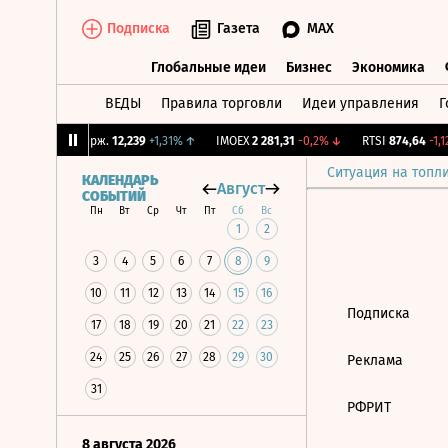
Подписка
Газета
MAX
Глобальные идеи
Бизнес
Экономика
ВЕДЫ
Правила торговли
Идеи управления
Г
Глобальные идеи
Бизнес
Экономик
4%
↑
CNY Бирж.
12,239
+1,31%
↑
IMOEX
2 281,31
-0,2%
↓
RTSI
874,64
-1,12
Ситуация на топл
КАЛЕНДАРЬ
Август
СОБЫТИЙ
Пн
Вт
Ср
Чт
Пт
Сб
Вс
1
2
3
4
5
6
7
8
9
10
11
12
13
14
15
16
Подписка
17
18
19
20
21
22
23
24
25
26
27
28
29
30
Реклама
31
РФРИТ
8 августа 2026