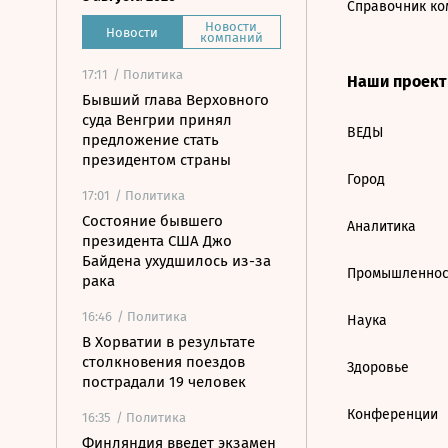
Справочник ко
Новости
Новости
компаний
17:11
/ Политика
Наши проек
Бывший глава Верховного
суда Венгрии принял
ВЕДЫ
предложение стать
президентом страны
Город
17:01
/ Политика
Состояние бывшего
Аналитика
президента США Джо
Байдена ухудшилось из-за
Промышленнос
рака
16:46
/ Политика
Наука
В Хорватии в результате
столкновения поездов
Здоровье
пострадали 19 человек
Конференции
16:35
/ Политика
Финляндия введет экзамен