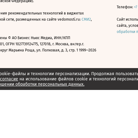
ийской Федерации).
Телефон:
+7
ния рекомендательных технологий в виджетах
й сети, размещенных на сайте vedomosti.ru:
СМИ2
,
Сайт испол
сайта, усл
обработки 
ены © АО Бизнес Ньюс Медиа, ИНН/КПП
01, ОГРН 1027739124775, 127018, г. Москва, вн.тер.г.
уг Марьина Роща, ул. Полковая, д. 3, стр. 1 1999—2026
ookie-файлы и технологии персонализации. Продолжая пользоват
согласие
на использование файлов cookie и технологий персонал
ошении обработки персональных данных.