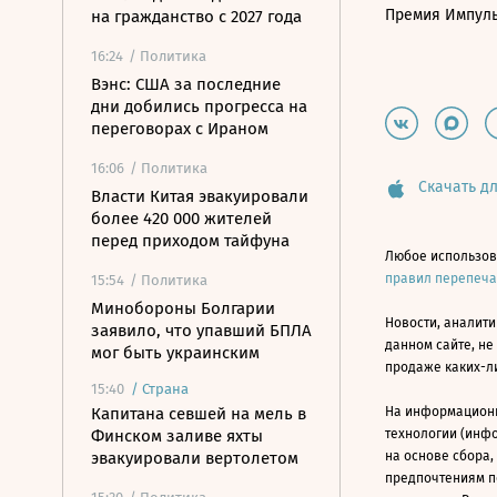
Премия Импул
на гражданство с 2027 года
16:24
/ Политика
Вэнс: США за последние
дни добились прогресса на
переговорах с Ираном
16:06
/ Политика
Скачать дл
Власти Китая эвакуировали
более 420 000 жителей
перед приходом тайфуна
Любое использов
правил перепеч
15:54
/ Политика
Минобороны Болгарии
Новости, аналити
заявило, что упавший БПЛА
данном сайте, не
мог быть украинским
продаже каких-л
15:40
/
Страна
Капитана севшей на мель в
На информацион
Финском заливе яхты
технологии (инф
эвакуировали вертолетом
на основе сбора,
предпочтениям п