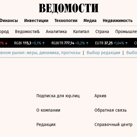
Финансы
Инвестиции
Технологии
Медиа
Недвижимость
ород
Ведомости&
Аналитика
Капитал
Страна
Промышле
а
Финансы
Инвестиции
Технологии
Медиа
Недвижимос
%
↓
RGBI
115,3
+0,1%
↑
RGBITR
777,14
+0,2%
↑
EUTR
37,25
+1,64%
↑
CN
ивном рынке: меры, динамика, прогнозы
Выбор редакции
Выбо
Подписка для юр.лиц
Архив
О компании
Обратная связь
Редакция
Справочный центр