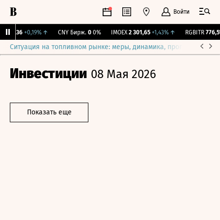
Войти
115,36
+0,19%
↑
CNY Бирж.
0
0%
IMOEX
2 301,65
+1,43%
↑
RGBITR
776,51
Ситуация на топливном рынке: меры, динамика, прогнозы
Выб
Инвестиции
08 Мая 2026
Показать еще