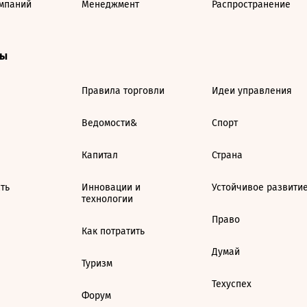
мпаний
Менеджмент
Распространение
ты
Правила торговли
Идеи управления
Ведомости&
Спорт
Капитал
Страна
ть
Инновации и
Устойчивое развити
технологии
Право
Как потратить
Думай
Туризм
Техуспех
Форум