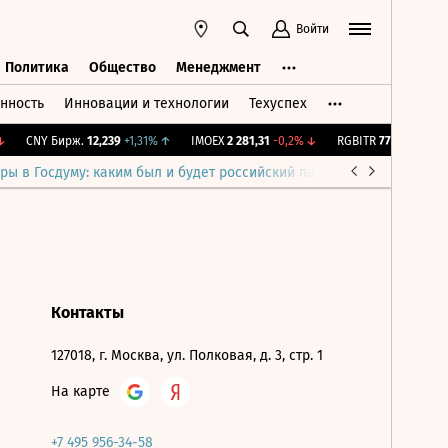
Войти
Политика
Общество
Менеджмент
нность
Инновации и технологии
Техуспех
ть
Политика
Общество
Менеджмент
CNY Бирж.
12,239
+1,31%
↑
IMOEX
2 281,31
-0,2%
↓
RGBITR
775,48
-0,03%
ры в Госдуму: каким был и будет российский парламент
Война н
Контакты
127018, г. Москва, ул. Полковая, д. 3, стр. 1
На карте
+7 495 956-34-58