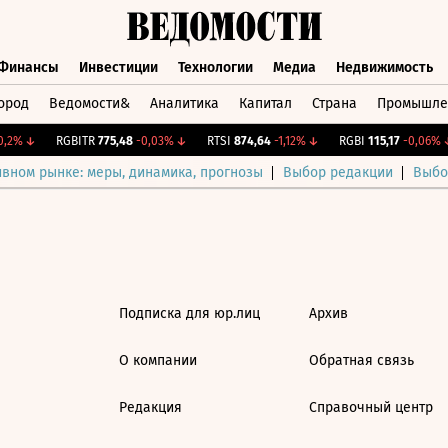
Финансы
Инвестиции
Технологии
Медиа
Недвижимость
ород
Ведомости&
Аналитика
Капитал
Страна
Промышле
а
Финансы
Инвестиции
Технологии
Медиа
Недвижимос
,2%
↓
RGBITR
775,48
-0,03%
↓
RTSI
874,64
-1,12%
↓
RGBI
115,17
-0,06%
↓
ивном рынке: меры, динамика, прогнозы
Выбор редакции
Выбо
Подписка для юр.лиц
Архив
О компании
Обратная связь
Редакция
Справочный центр