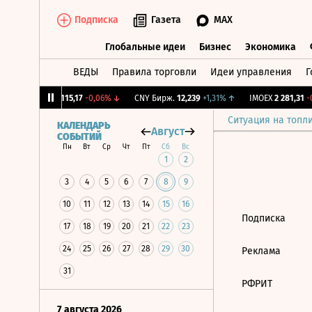
Подписка
Газета
MAX
Глобальные идеи
Бизнес
Экономика
ВЕДЫ
Правила торговли
Идеи управления
Г
Глобальные идеи
Бизнес
Экономик
,12%
↓
RGBI
115,17
-0,06%
↓
CNY Бирж.
12,239
+1,31%
↑
IMOEX
2 281,31
-0
Ситуация на топл
КАЛЕНДАРЬ
Август
СОБЫТИЙ
Пн
Вт
Ср
Чт
Пт
Сб
Вс
1
2
3
4
5
6
7
8
9
10
11
12
13
14
15
16
Подписка
17
18
19
20
21
22
23
24
25
26
27
28
29
30
Реклама
31
РФРИТ
7 августа 2026