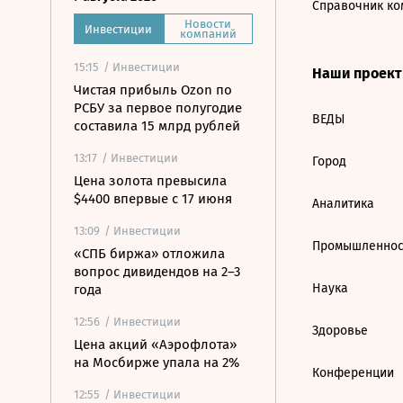
Справочник ко
Новости
Инвестиции
компаний
15:15
/ Инвестиции
Наши проек
Чистая прибыль Ozon по
РСБУ за первое полугодие
ВЕДЫ
составила 15 млрд рублей
13:17
/ Инвестиции
Город
Цена золота превысила
$4400 впервые с 17 июня
Аналитика
13:09
/ Инвестиции
Промышленнос
«СПБ биржа» отложила
вопрос дивидендов на 2–3
Наука
года
12:56
/ Инвестиции
Здоровье
Цена акций «Аэрофлота»
на Мосбирже упала на 2%
Конференции
12:55
/ Инвестиции