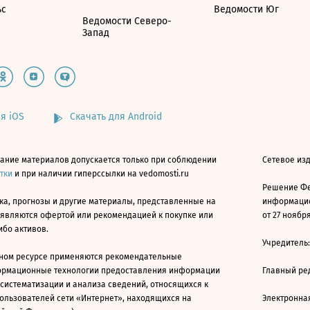
ьс
Ведомости Юг
Ведомости Северо-
Запад
я iOS
Скачать для Android
ание материалов допускается только при соблюдении
Сетевое изд
атки
и при наличии гиперссылки на vedomosti.ru
Решение Фе
ка, прогнозы и другие материалы, представленные на
информацио
 являются офертой или рекомендацией к покупке или
от 27 ноября
ибо активов.
Учредитель
ном ресурсе применяются рекомендательные
ормационные технологии предоставления информации
Главный ре
 систематизации и анализа сведений, относящихся к
ользователей сети «Интернет», находящихся на
Электронна