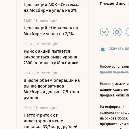
Премия Импул
Цена акций АФК «Система»
на Мосбирже упала на 2%
11:07
/ Инвестиции
Цена акций «Новатэка» на
Мосбирже упала на 2,2%
09:04
/ Инвестиции
Скачать дл
Рынок акций пытается
закрепиться выше уровня
2300 по индексу Мосбиржи
Любое использов
правил перепеч
08:40
/ Инвестиции
В июле объем операций на
Новости, аналити
рынке деривативов
данном сайте, не
Мосбиржи достиг 17,5 трлн
продаже каких-л
рублей
На информацион
08:12
/ Инвестиции
технологии (инф
Нетто-приток от
на основе сбора,
инвесторов в июле
предпочтениям п
составил 33,7 млрд рублей