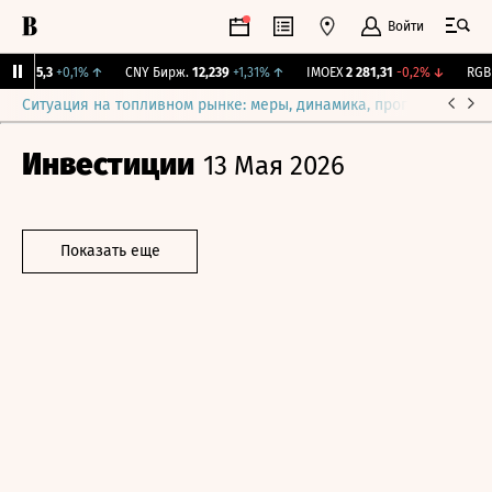
Войти
BI
115,3
+0,1%
↑
CNY Бирж.
12,239
+1,31%
↑
IMOEX
2 281,31
-0,2%
↓
RGBIT
Ситуация на топливном рынке: меры, динамика, прогнозы
Выб
Инвестиции
13 Мая 2026
Показать еще