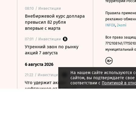
территории Росс
08:10
/ Инвестиции
Правила примене
Внебиржевой курс доллара
рекламно-обменно
превысил 82 рубля
INFOX
,
24smi
впервые с марта
Все права защищ
07:01
/ Инвестиции
7712108141/7715010
Утренний звон по рынку
муниципальный окр
акций 7 августа
6 августа 2026
На нашем сайте используются c
21:22
/ Инвестиции
сайтом, вы подтверждаете свое
Что удержит акции
соответствии с
Политикой в отн
нефтяников от падения
вслед за нефтью
21:09
/ Инвестиции
Как ЦБ ужесточит правила
выхода на фондовый
рынок