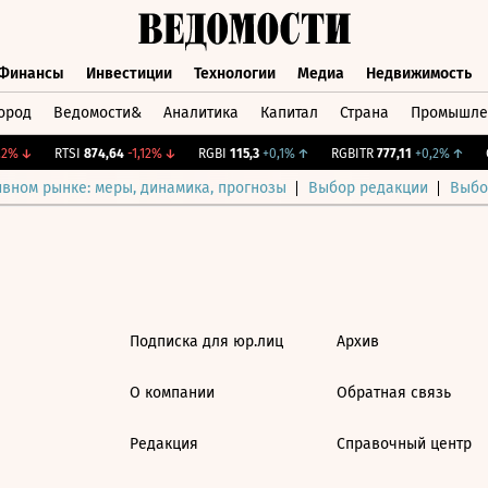
Финансы
Инвестиции
Технологии
Медиа
Недвижимость
ород
Ведомости&
Аналитика
Капитал
Страна
Промышле
а
Финансы
Инвестиции
Технологии
Медиа
Недвижимос
2%
↓
RTSI
874,64
-1,12%
↓
RGBI
115,3
+0,1%
↑
RGBITR
777,11
+0,2%
↑
C
ивном рынке: меры, динамика, прогнозы
Выбор редакции
Выбо
Подписка для юр.лиц
Архив
О компании
Обратная связь
Редакция
Справочный центр