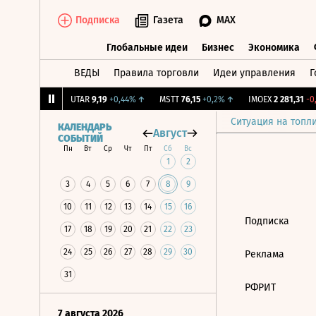
Подписка
Газета
MAX
Глобальные идеи
Бизнес
Экономика
ВЕДЫ
Правила торговли
Идеи управления
Г
Глобальные идеи
Бизнес
Экономик
,239
+1,31%
↑
UTAR
9,19
+0,44%
↑
MSTT
76,15
+0,2%
↑
IMOEX
2 281,31
-0,
Ситуация на топл
КАЛЕНДАРЬ
Август
СОБЫТИЙ
Пн
Вт
Ср
Чт
Пт
Сб
Вс
1
2
3
4
5
6
7
8
9
10
11
12
13
14
15
16
Подписка
17
18
19
20
21
22
23
24
25
26
27
28
29
30
Реклама
31
РФРИТ
7 августа 2026