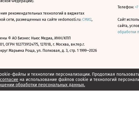
ийской Федерации).
Телефон:
+7
ния рекомендательных технологий в виджетах
й сети, размещенных на сайте vedomosti.ru:
СМИ2
,
Сайт испол
сайта, усл
обработки 
ены © АО Бизнес Ньюс Медиа, ИНН/КПП
01, ОГРН 1027739124775, 127018, г. Москва, вн.тер.г.
уг Марьина Роща, ул. Полковая, д. 3, стр. 1 1999—2026
ookie-файлы и технологии персонализации. Продолжая пользоват
согласие
на использование файлов cookie и технологий персонал
ошении обработки персональных данных.