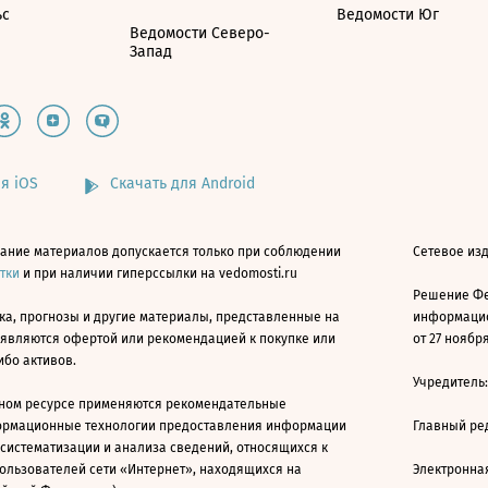
ьс
Ведомости Юг
Ведомости Северо-
Запад
я iOS
Скачать для Android
ание материалов допускается только при соблюдении
Сетевое изд
атки
и при наличии гиперссылки на vedomosti.ru
Решение Фе
ка, прогнозы и другие материалы, представленные на
информацио
 являются офертой или рекомендацией к покупке или
от 27 ноября
ибо активов.
Учредитель
ном ресурсе применяются рекомендательные
ормационные технологии предоставления информации
Главный ре
 систематизации и анализа сведений, относящихся к
ользователей сети «Интернет», находящихся на
Электронна