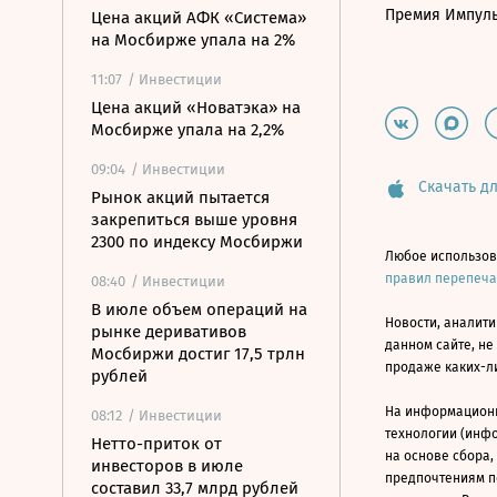
Премия Импул
Цена акций АФК «Система»
на Мосбирже упала на 2%
11:07
/ Инвестиции
Цена акций «Новатэка» на
Мосбирже упала на 2,2%
09:04
/ Инвестиции
Скачать дл
Рынок акций пытается
закрепиться выше уровня
2300 по индексу Мосбиржи
Любое использов
правил перепеч
08:40
/ Инвестиции
В июле объем операций на
Новости, аналити
рынке деривативов
данном сайте, не
Мосбиржи достиг 17,5 трлн
продаже каких-л
рублей
На информацион
08:12
/ Инвестиции
технологии (инф
Нетто-приток от
на основе сбора,
инвесторов в июле
предпочтениям п
составил 33,7 млрд рублей