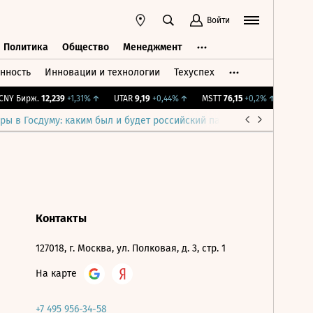
Войти
Политика
Общество
Менеджмент
нность
Инновации и технологии
Техуспех
ть
Политика
Общество
Менеджмент
NY Бирж.
12,239
+1,31%
↑
UTAR
9,19
+0,44%
↑
MSTT
76,15
+0,2%
↑
IMOEX
2
ры в Госдуму: каким был и будет российский парламент
Война н
Контакты
127018, г. Москва, ул. Полковая, д. 3, стр. 1
На карте
+7 495 956-34-58