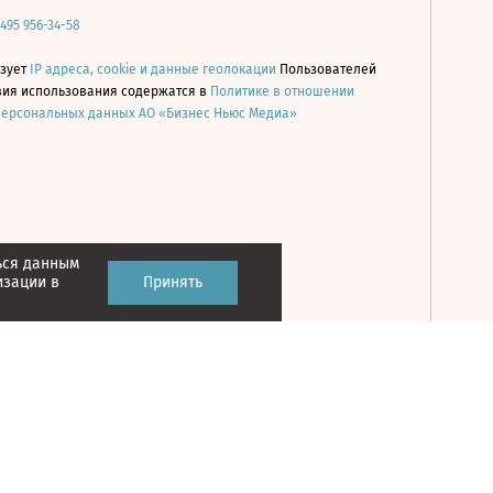
 495 956-34-58
ьзует
IP адреса, cookie и данные геолокации
Пользователей
овия использования содержатся в
Политике в отношении
персональных данных АО «Бизнес Ньюс Медиа»
ься данным
Принять
изации в