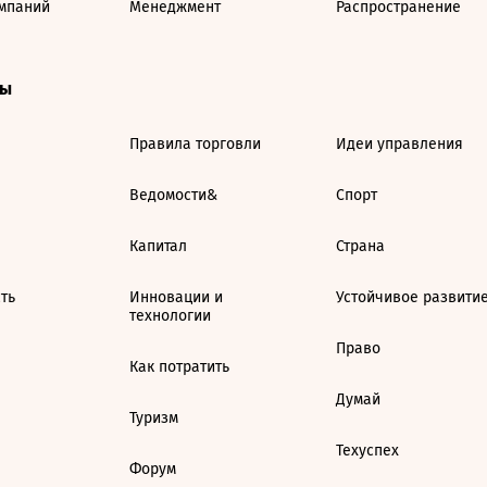
мпаний
Менеджмент
Распространение
ты
Правила торговли
Идеи управления
Ведомости&
Спорт
Капитал
Страна
ть
Инновации и
Устойчивое развити
технологии
Право
Как потратить
Думай
Туризм
Техуспех
Форум