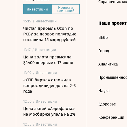
Справочник ко
Новости
Инвестиции
компаний
15:15
/ Инвестиции
Наши проек
Чистая прибыль Ozon по
РСБУ за первое полугодие
ВЕДЫ
составила 15 млрд рублей
13:17
/ Инвестиции
Город
Цена золота превысила
$4400 впервые с 17 июня
Аналитика
13:09
/ Инвестиции
Промышленнос
«СПБ биржа» отложила
вопрос дивидендов на 2–3
Наука
года
12:56
/ Инвестиции
Здоровье
Цена акций «Аэрофлота»
на Мосбирже упала на 2%
Конференции
12:55
/ Инвестиции