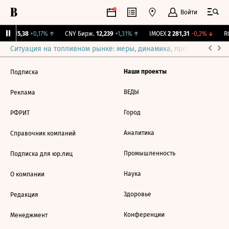
Войти
GBI
115,38
+0,17%
↑
CNY Бирж.
12,239
+1,31%
↑
IMOEX
2 281,31
-0,2%
↓
RG
Ситуация на топливном рынке: меры, динамика, прогнозы
Выб
Наши проекты
Подписка
ВЕДЫ
Реклама
Город
РФРИТ
Аналитика
Справочник компаний
Промышленность
Подписка для юр.лиц
Наука
О компании
Здоровье
Редакция
Конференции
Менеджмент