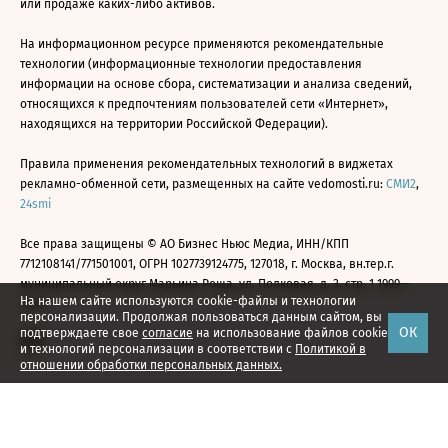
или продаже каких-либо активов.
На информационном ресурсе применяются рекомендательные
технологии (информационные технологии предоставления
информации на основе сбора, систематизации и анализа сведений,
относящихся к предпочтениям пользователей сети «Интернет»,
находящихся на территории Российской Федерации).
Правила применения рекомендательных технологий в виджетах
рекламно-обменной сети, размещенных на сайте vedomosti.ru:
СМИ2
,
24smi
Все права защищены © АО Бизнес Ньюс Медиа, ИНН/КПП
7712108141/771501001, ОГРН 1027739124775, 127018, г. Москва, вн.тер.г.
муниципальный округ Марьина Роща, ул. Полковая, д. 3, стр. 1 1999—
На нашем сайте используются cookie-файлы и технологии
2026
персонализации. Продолжая пользоваться данным сайтом, вы
ОК
подтверждаете свое
согласие
на использование файлов cookie
и технологий персонализации в соответствии с
Политикой в
отношении обработки персональных данных.