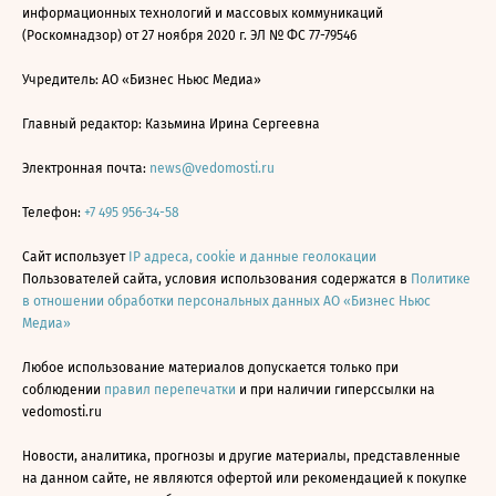
информационных технологий и массовых коммуникаций
(Роскомнадзор) от 27 ноября 2020 г. ЭЛ № ФС 77-79546
Учредитель: АО «Бизнес Ньюс Медиа»
Главный редактор: Казьмина Ирина Сергеевна
Электронная почта:
news@vedomosti.ru
Телефон:
+7 495 956-34-58
Сайт использует
IP адреса, cookie и данные геолокации
Пользователей сайта, условия использования содержатся в
Политике
в отношении обработки персональных данных АО «Бизнес Ньюс
Медиа»
Любое использование материалов допускается только при
соблюдении
правил перепечатки
и при наличии гиперссылки на
vedomosti.ru
Новости, аналитика, прогнозы и другие материалы, представленные
на данном сайте, не являются офертой или рекомендацией к покупке