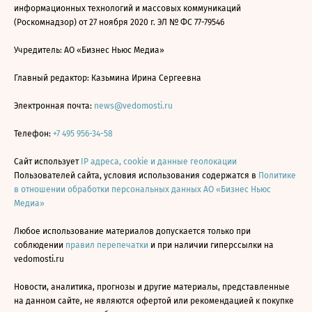
информационных технологий и массовых коммуникаций
(Роскомнадзор) от 27 ноября 2020 г. ЭЛ № ФС 77-79546
Учредитель: АО «Бизнес Ньюс Медиа»
Главный редактор: Казьмина Ирина Сергеевна
Электронная почта:
news@vedomosti.ru
Телефон:
+7 495 956-34-58
Сайт использует
IP адреса, cookie и данные геолокации
Пользователей сайта, условия использования содержатся в
Политике
в отношении обработки персональных данных АО «Бизнес Ньюс
Медиа»
Любое использование материалов допускается только при
соблюдении
правил перепечатки
и при наличии гиперссылки на
vedomosti.ru
Новости, аналитика, прогнозы и другие материалы, представленные
на данном сайте, не являются офертой или рекомендацией к покупке