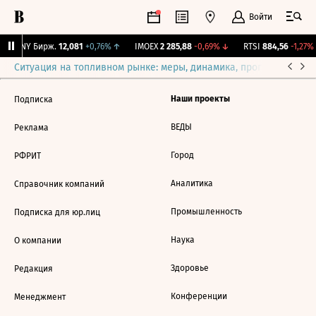
Войти
CNY Бирж.
12,081
+0,76%
↑
IMOEX
2 285,88
-0,69%
↓
RTSI
884,56
-1,27%
Ситуация на топливном рынке: меры, динамика, прогнозы
Выб
Наши проекты
Подписка
ВЕДЫ
Реклама
Город
РФРИТ
Аналитика
Справочник компаний
Промышленность
Подписка для юр.лиц
Наука
О компании
Здоровье
Редакция
Конференции
Менеджмент