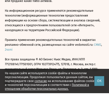
или продаже каких-либо активов.
На информационном ресурсе применяются рекомендательные
технологии (информационные технологии предоставления
информации на основе сбора, систематизации и анализа сведений,
относящихся к предпочтениям пользователей сети «Интернет»,
находящихся на территории Российской Федерации).
Правила применения рекомендательных технологий в виджетах
рекламно-обменной сети, размещенных на сайте vedomosti.ru:
СМИ2
,
24smi
Все права защищены © АО Бизнес Ньюс Медиа, ИНН/КПП
7712108141/771501001, ОГРН 1027739124775, 127018, г. Москва, вн.тер.г.
муниципальный округ Марьина Роща, ул. Полковая, д. 3, стр. 1 1999—
На нашем сайте используются cookie-файлы и технологии
2026
персонализации. Продолжая пользоваться данным сайтом, вы
ОК
подтверждаете свое
согласие
на использование файлов cookie
и технологий персонализации в соответствии с
Политикой в
отношении обработки персональных данных.