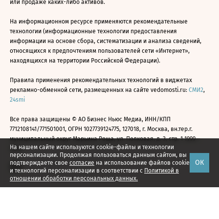
или продаже каких-либо активов.
На информационном ресурсе применяются рекомендательные
технологии (информационные технологии предоставления
информации на основе сбора, систематизации и анализа сведений,
относящихся к предпочтениям пользователей сети «Интернет»,
находящихся на территории Российской Федерации).
Правила применения рекомендательных технологий в виджетах
рекламно-обменной сети, размещенных на сайте vedomosti.ru:
СМИ2
,
24smi
Все права защищены © АО Бизнес Ньюс Медиа, ИНН/КПП
7712108141/771501001, ОГРН 1027739124775, 127018, г. Москва, вн.тер.г.
муниципальный округ Марьина Роща, ул. Полковая, д. 3, стр. 1 1999—
На нашем сайте используются cookie-файлы и технологии
2026
персонализации. Продолжая пользоваться данным сайтом, вы
ОК
подтверждаете свое
согласие
на использование файлов cookie
и технологий персонализации в соответствии с
Политикой в
отношении обработки персональных данных.