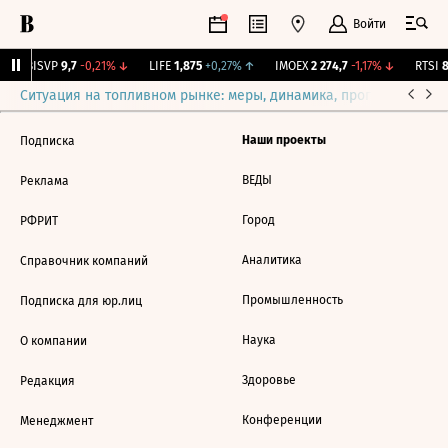
Войти
↑
BISVP
9,7
-0,21%
↓
LIFE
1,875
+0,27%
↑
IMOEX
2 274,7
-1,17%
↓
RTSI
8
Ситуация на топливном рынке: меры, динамика, прогнозы
Выб
Наши проекты
Подписка
ВЕДЫ
Реклама
Город
РФРИТ
Аналитика
Справочник компаний
Промышленность
Подписка для юр.лиц
Наука
О компании
Здоровье
Редакция
Конференции
Менеджмент