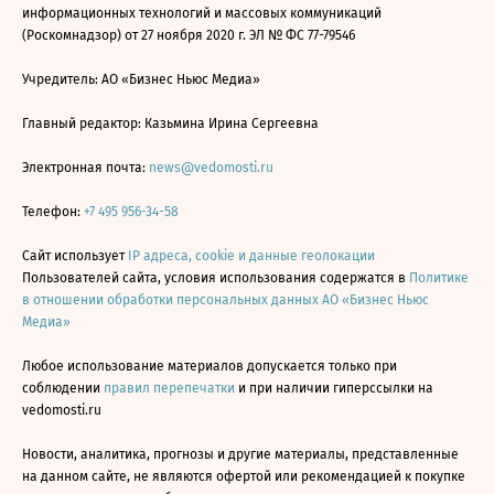
информационных технологий и массовых коммуникаций
(Роскомнадзор) от 27 ноября 2020 г. ЭЛ № ФС 77-79546
Учредитель: АО «Бизнес Ньюс Медиа»
Главный редактор: Казьмина Ирина Сергеевна
Электронная почта:
news@vedomosti.ru
Телефон:
+7 495 956-34-58
Сайт использует
IP адреса, cookie и данные геолокации
Пользователей сайта, условия использования содержатся в
Политике
в отношении обработки персональных данных АО «Бизнес Ньюс
Медиа»
Любое использование материалов допускается только при
соблюдении
правил перепечатки
и при наличии гиперссылки на
vedomosti.ru
Новости, аналитика, прогнозы и другие материалы, представленные
на данном сайте, не являются офертой или рекомендацией к покупке