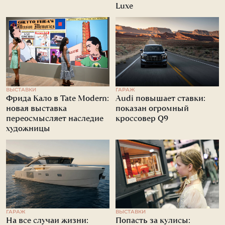
Luxe
ВЫСТАВКИ
ГАРАЖ
Фрида Кало в Tate Modern:
Audi повышает ставки:
новая выставка
показан огромный
переосмысляет наследие
кроссовер Q9
художницы
ГАРАЖ
ВЫСТАВКИ
На все случаи жизни:
Попасть за кулисы: