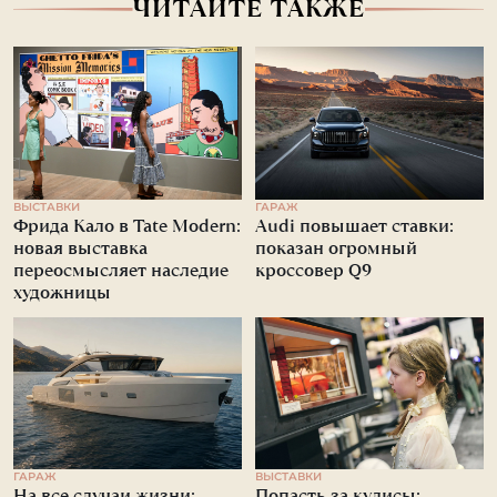
ЧИТАЙТЕ ТАКЖЕ
ВЫСТАВКИ
ГАРАЖ
Фрида Кало в Tate Modern:
Audi повышает ставки:
новая выставка
показан огромный
переосмысляет наследие
кроссовер Q9
художницы
ГАРАЖ
ВЫСТАВКИ
На все случаи жизни:
Попасть за кулисы: