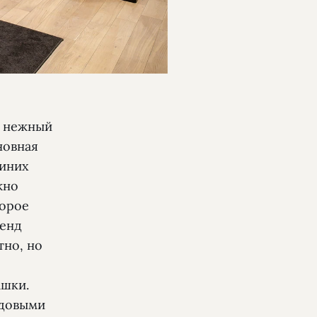
— нежный
новная
синих
жно
торое
ренд
тно, но
ашки.
рдовыми