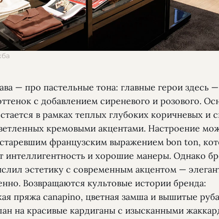
жба
ава — про пастельные тона: главные герои здесь 
оттенок с добавлением сиреневого и розового. Ос
остается в рамках теплых глубоких коричневых и 
светленных кремовыми акцентами. Настроение мо
устаревшим французским выражением bon ton, ко
т интеллигентность и хорошие манеры. Однако б
слил эстетику с современным акцентом — элеган
енно. Возвращаются культовые истории бренда:
кая пряжа canapino, цветная замша и вышитые руб
лан на красивые кардиганы с изысканными жакка