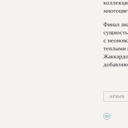
коллекци
многоцве
Финал зн
сущность
с неонов
теплыми 
Жаккардо
добавляю
АРХИВ