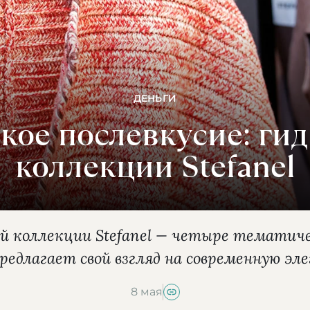
ДЕНЬГИ
кое послевкусие: гид
коллекции Stefanel
ей коллекции Stefanel — четыре тематиче
редлагает свой взгляд на современную эл
8 мая