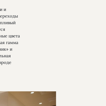
и и
переходы
опливый
тся
ные цвета
ая гамма
ник» и
льная
 вроде