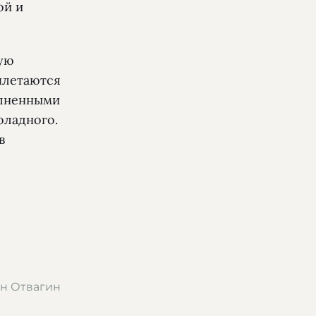
ой и
вую
плетаются
олненными
оладного.
в
н Отвагин