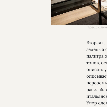
Пресс-слу
Вторая гл
зеленый 
палитра 
тонов, о
описать 
описывае
переосмы
расслабл
итальянс
Упор сде