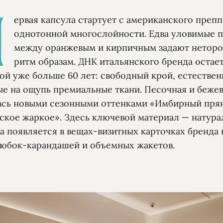
П
ервая капсула стартует с американского препп
однотонной многослойности. Едва уловимые 
между оранжевым и кирпичным задают нетор
ритм образам. ДНК итальянского бренда остае
ой уже больше 60 лет: свободный крой, естествен
ые на ощупь премиальные ткани. Песочная и бежев
ась новыми сезонными оттенками «Имбирный пря
ское жаркое». Здесь ключевой материал — натура
а появляется в вещах-визитных карточках бренда
 юбок-карандашей и объемных жакетов.