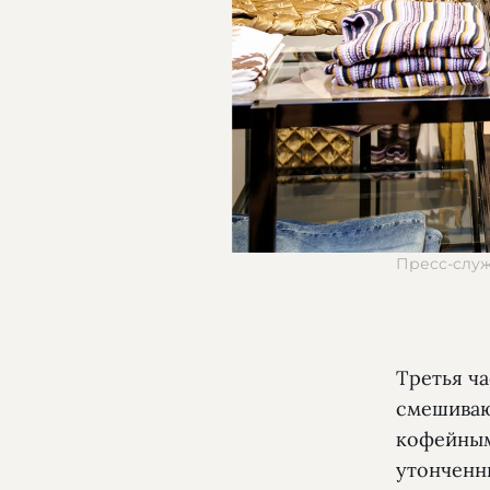
Пресс-слу
Третья ча
смешиваю
кофейным
утонченны