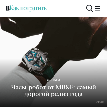
ДЕНЬГИ
Часы-робот от MB&F: самый
дорогой релиз года
MB&F