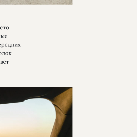
есто
ные
передних
олок
вет