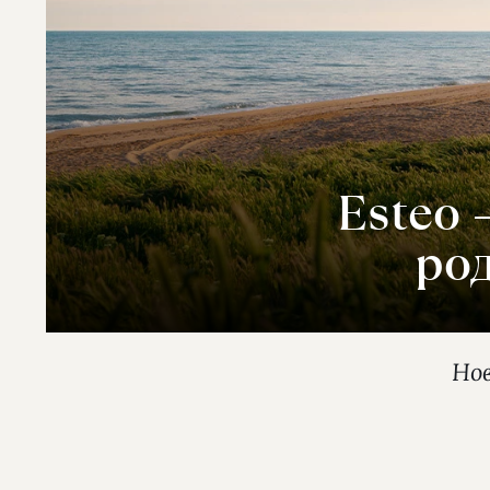
Esteo
ро
Нов