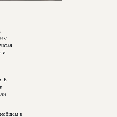
,
и с
чатая
ный
. В
к
ели
ьнейшем в