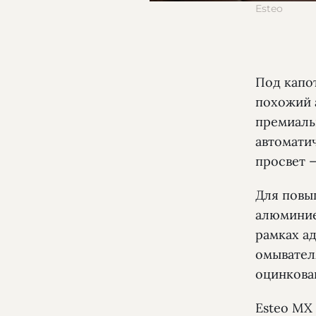
Esteo
Под капо
похожий а
премиаль
автомати
просвет 
Для повы
алюминие
рамках а
омывател
оцинкова
Esteo MX 