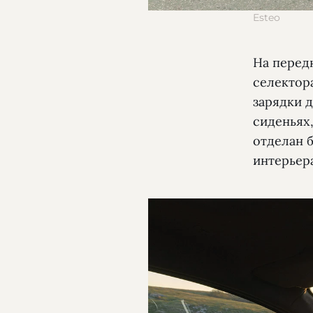
Esteo
На перед
селектор
зарядки д
сиденьях,
отделан 
интерьер