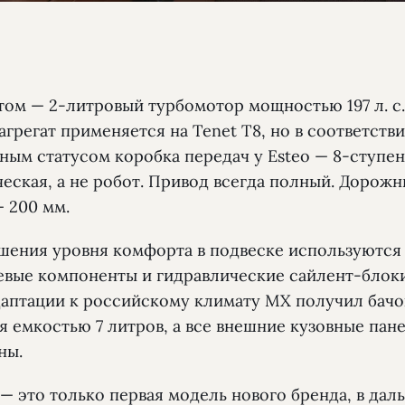
том — 2-литровый турбомотор мощностью 197 л. с.
грегат применяется на Tenet T8, но в соответстви
ным статусом коробка передач у Esteo — 8-ступен
ческая, а не робот. Привод всегда полный. Дорож
— 200 мм.
шения уровня комфорта в подвеске используются
вые компоненты и гидравлические сайлент-блоки
даптации к российскому климату МХ получил бачо
я емкостью 7 литров, а все внешние кузовные пан
ны.
— это только первая модель нового бренда, в дал