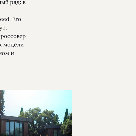
ый ряд: в
eed. Его
ус,
кроссовер
 к модели
ном и