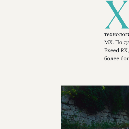
технолог
МХ. По д
Exeed RX
более бо