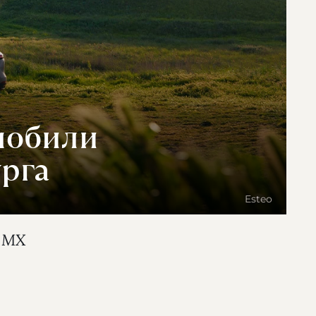
мобили
рга
Esteo
р МХ