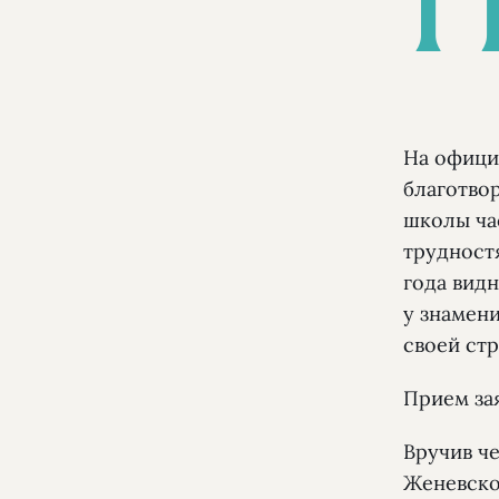
На офици
благотво
школы ча
трудност
года вид
у знамени
своей стр
Прием зая
Вручив ч
Женевско