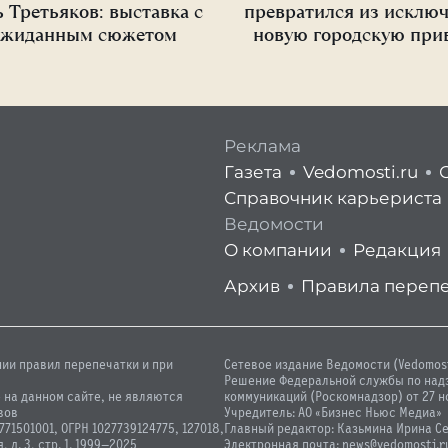
 Третьяков: выставка с
превратился из исключ
ожиданным сюжетом
новую городскую при
Реклама
Газета
Vedomosti.ru
Справочник карьериста
Ведомости
О компании
Редакция
Архив
Правила переп
ии правил перепечатки и при
Сетевое издание Ведомости (Vedomos
Решение Федеральной службы по над
 на данном сайте, не являются
коммуникаций (Роскомнадзор) от 27 но
вов
Учредитель: АО «Бизнес Ньюс Медиа»
1501001, ОГРН 1027739124775, 127018,
Главный редактор: Казьмина Ирина С
 д. 3, стр. 1. 1999—2025
Электронная почта: news@vedomosti.r