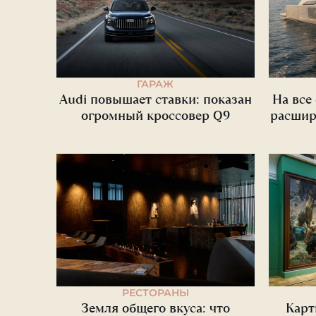
ГАРАЖ
Audi повышает ставки: показан
На все
огромный кроссовер Q9
расшир
РЕСТОРАНЫ
Земля общего вкуса: что
Карт