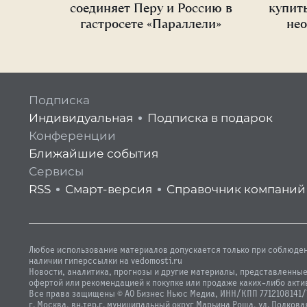
соединяет Перу и Россию в
купить
гастросете «Параллели»
не
Подписка
Индивидуальная
Подписка в подарок
Конференции
Ближайшие события
Сервисы
RSS
Смарт-версия
Справочник компаний
Любое использование материалов допускается только при соблюден
наличии гиперссылки на vedomosti.ru
Новости, аналитика, прогнозы и другие материалы, представленные
офертой или рекомендацией к покупке или продаже каких-либо акти
Все права защищены © АО Бизнес Ньюс Медиа, ИНН/КПП 7712108141/77
г. Москва, вн.тер.г. муниципальный округ Марьина Роща, ул. Полковая,