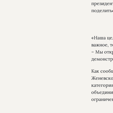
президен
поделить
«Наша це
важное, т
– Мы отк
демонстр
Как сооб
Женевско
категория
объедини
ограниче