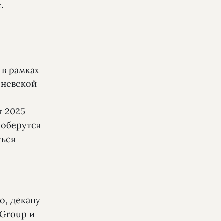
.
 в рамках
еневской
я 2025
соберутся
ться
о, декану
 Group и