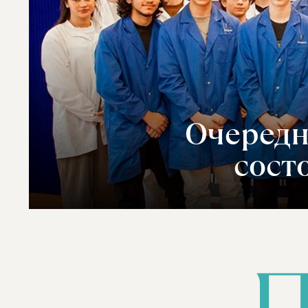
Очередн
сост