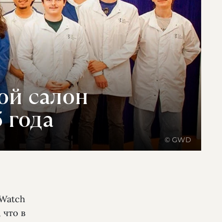
ой салон
 года
© GWD
 Watch
 что в