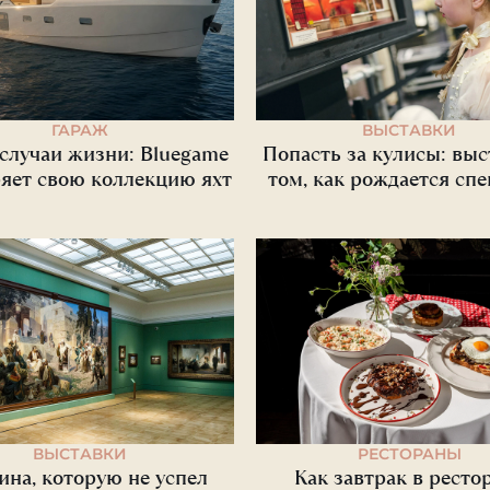
ГАРАЖ
ВЫСТАВКИ
 случаи жизни: Bluegame
Попасть за кулисы: выс
яет свою коллекцию яхт
том, как рождается сп
ВЫСТАВКИ
РЕСТОРАНЫ
ина, которую не успел
Как завтрак в ресто