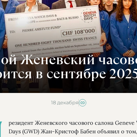
ой Женевский часов
оится в сентябре 2025
18 декабря
П
резидент Женевского часового салона Geneve
Days (GWD) Жан-Кристоф Бабен объявил о том,