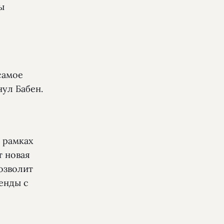
ы
самое
нул Бабен.
 рамках
т новая
озволит
енды с