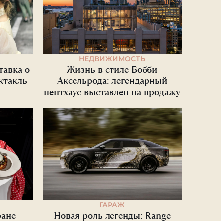
НЕДВИЖИМОСТЬ
тавка о
Жизнь в стиле Бобби
ектакль
Аксельрода: легендарный
пентхаус выставлен на продажу
ГАРАЖ
ране
Новая роль легенды: Range