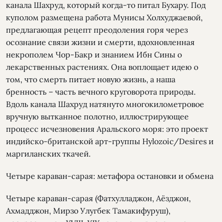
канала Шахруд, который когда-то питал Бухару. Под
куполом размещена работа Мунисы Холхуджаевой,
предлагающая рецепт преодоления горя через
осознание связи жизни и смерти, вдохновленная
некрополем Чор-Бакр и знанием Ибн Сины о
лекарственных растениях. Она воплощает идею о
том, что смерть питает новую жизнь, а наша
бренность – часть вечного круговорота природы.
Вдоль канала Шахруд натянуто многокилометровое
вручную вытканное полотно, иллюстрирующее
процесс исчезновения Аральского моря: это проект
индийско-британской арт-группы Hylozoic/Desires и
маргиланских ткачей.
Четыре караван-сарая: метафора остановки и обмена
Четыре караван-сарая (Фатхулладжон, Аёзджон,
Ахмадджон, Мирзо Улугбек Тамакифуруш),