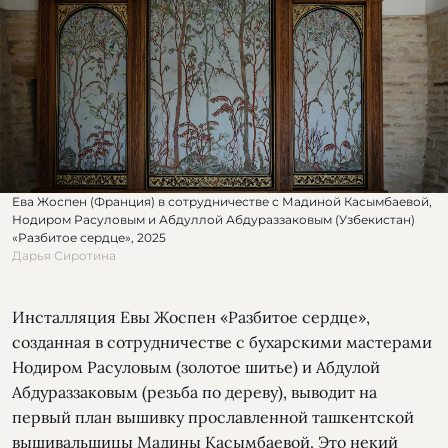
Ева Жоспен (Франция) в сотрудничестве с Мадиной Касымбаевой,
Нодиром Расуловым и Абдуллой Абдураззаковым (Узбекистан)
«Разбитое сердце», 2025
Дарья Сиротина
Инсталляция Евы Жоспен «Разбитое сердце»,
созданная в сотрудничестве с бухарскими мастерами
Нодиром Расуловым (золотое шитье) и Абдулой
Абдураззаковым (резьба по дереву), выводит на
первый план вышивку прославленной ташкентской
вышивальщицы Мадины Касымбаевой. Это некий