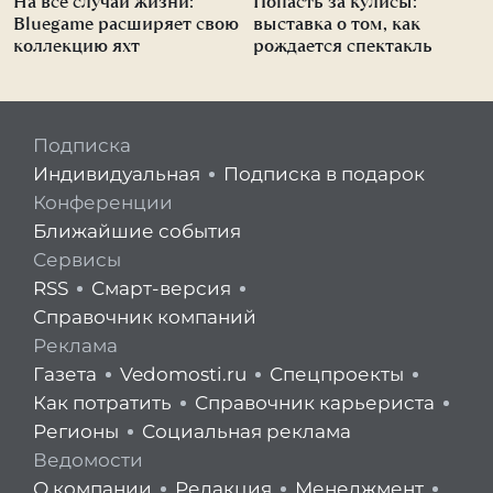
На все случаи жизни:
Попасть за кулисы:
Bluegame расширяет свою
выставка о том, как
коллекцию яхт
рождается спектакль
Подписка
Индивидуальная
Подписка в подарок
Конференции
Ближайшие события
Сервисы
RSS
Смарт-версия
Справочник компаний
Реклама
Газета
Vedomosti.ru
Спецпроекты
Как потратить
Справочник карьериста
Регионы
Социальная реклама
Ведомости
О компании
Редакция
Менеджмент