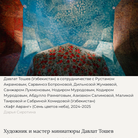
Давлат Тошев (Узбекистан) в сотрудничестве с Рустамом
Акрамовым, Сарвиноз Ботроновой, Дильнозой Жумаевой,
Санжаром Лукмоновым, Нодиром Муродовым, Кодиром
Муродовым, Абдулло Рахматовым, Азизахон Салимовой, Маликой
Таировой и Сабриной Хомидовой (Узбекистан)
«Хафт Авранг» (Семь цветов неба), 2024–2025
Дарья Сиротина
Художник и мастер миниатюры Давлат Тошев