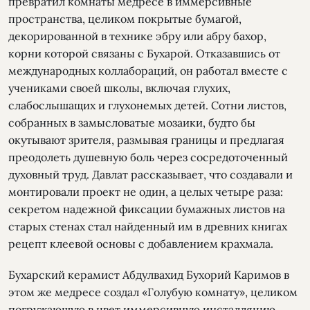
превратил комнаты медресе в иммерсивные
пространства, целиком покрытые бумагой,
декорированной в технике эбру или абру бахор,
корни которой связаны с Бухарой. Отказавшись от
международных коллабораций, он работал вместе с
учениками своей школы, включая глухих,
слабослышащих и глухонемых детей. Сотни листов,
собранных в замысловатые мозаики, будто бы
окутывают зрителя, размывая границы и предлагая
преодолеть душевную боль через сосредоточенный
духовный труд. Давлат рассказывает, что создавали и
монтировали проект не один, а целых четыре раза:
секретом надежной фиксации бумажных листов на
старых стенах стал найденный им в древних книгах
рецепт клеевой основы с добавлением крахмала.
Бухарский керамист Абдулвахид Бухорий Каримов в
этом же медресе создал «Голубую комнату», целиком
погружающую в цвет иммерсивную инсталляцию.