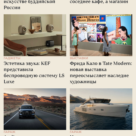
искусстве буддийской
соседнее кафе, а магазин
России
ГАДЖЕТЫ
ВЫСТАВКИ
Эстетика звука: KEF
Фрида Кало в Tate Modern:
представила
новая выставка
беспроводную систему LS
переосмысляет наследие
Luxe
художницы
ГАРАЖ
ГАРАЖ