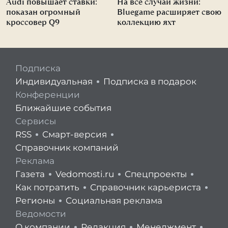
Audi повышает ставки:
На все случаи жизни:
показан огромный
Bluegame расширяет свою
кроссовер Q9
коллекцию яхт
Подписка
Индивидуальная
Подписка в подарок
Конференции
Ближайшие события
Сервисы
RSS
Смарт-версия
Справочник компаний
Реклама
Газета
Vedomosti.ru
Спецпроекты
Как потратить
Справочник карьериста
Регионы
Социальная реклама
Ведомости
О компании
Редакция
Менеджмент