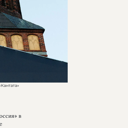
«Кантата»
оссия» в
е