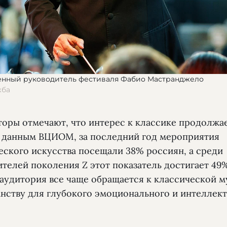
енный руководитель фестиваля Фабио Мастранджело
жба
торы отмечают, что интерес к классике продолжае
 данным ВЦИОМ, за последний год мероприятия
еского искусства посещали 38% россиян, а среди
телей поколения Z этот показатель достигает 49%
аудитория все чаще обращается к классической м
анству для глубокого эмоционального и интеллек