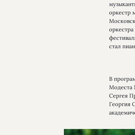
музыкант
оркестр 
Московск
оркестра
фестивал
стал пиа
В програ
Модеста 
Сергея П
Георгия 
академич