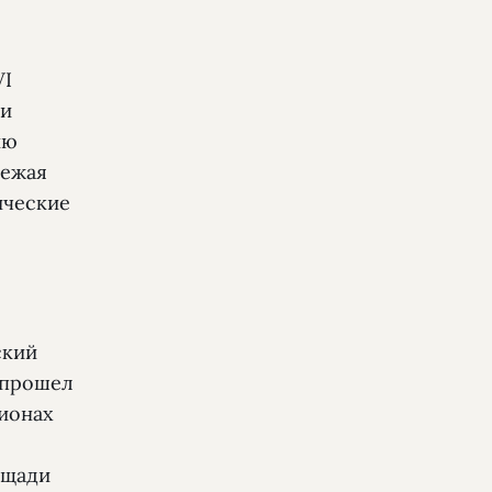
VI
ки
ию
режая
ические
ский
 прошел
гионах
ощади