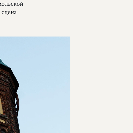
омольской
 сцена