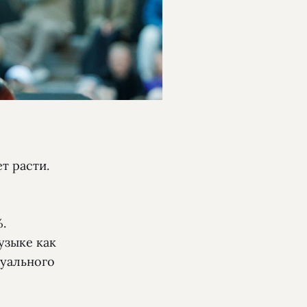
т расти.
.
узыке как
туального