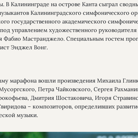
ы. В Калининграде на острове Канта сыграл сводн
музыкантов Калининградского симфонического ор
ого государственного академического симфонич
 под управлением художественного руководителя
я Фабио Мастранджело. Специальным гостем про
нист Энджел Вонг.
мму марафона вошли произведения Михаила Глинк
Мусоргского, Петра Чайковского, Сергея Рахмани
рокофьева, Дмитрия Шостаковича, Игоря Стравинс
Свиридова – композиторов, определивших развити
еской музыки.