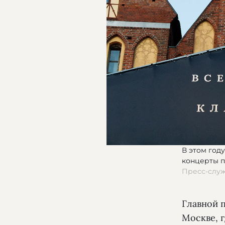
В этом год
концерты п
Пресс-слу
Главной 
Москве, 