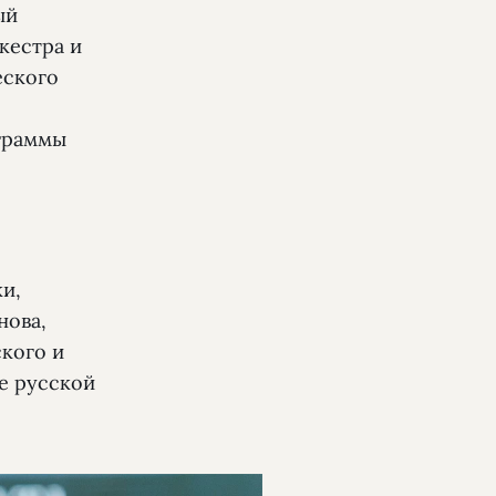
ый
кестра и
еского
граммы
и,
нова,
кого и
е русской