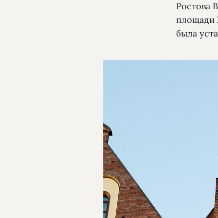
Ростова 
площади Х
была уст