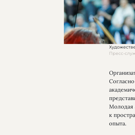
Художеств
Пресс-слу
Организа
Согласно
академич
представи
Молодая 
к простр
опыта.