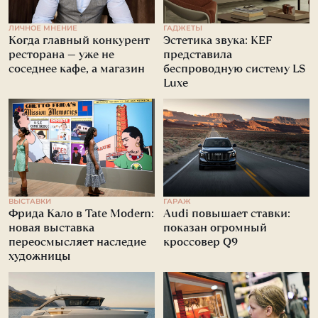
ЛИЧНОЕ МНЕНИЕ
ГАДЖЕТЫ
Когда главный конкурент
Эстетика звука: KEF
ресторана — уже не
представила
соседнее кафе, а магазин
беспроводную систему LS
Luxe
ВЫСТАВКИ
ГАРАЖ
Фрида Кало в Tate Modern:
Audi повышает ставки:
новая выставка
показан огромный
переосмысляет наследие
кроссовер Q9
художницы