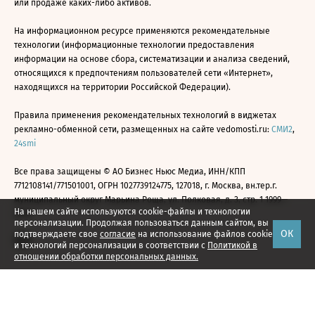
или продаже каких-либо активов.
На информационном ресурсе применяются рекомендательные
технологии (информационные технологии предоставления
информации на основе сбора, систематизации и анализа сведений,
относящихся к предпочтениям пользователей сети «Интернет»,
находящихся на территории Российской Федерации).
Правила применения рекомендательных технологий в виджетах
рекламно-обменной сети, размещенных на сайте vedomosti.ru:
СМИ2
,
24smi
Все права защищены © АО Бизнес Ньюс Медиа, ИНН/КПП
7712108141/771501001, ОГРН 1027739124775, 127018, г. Москва, вн.тер.г.
муниципальный округ Марьина Роща, ул. Полковая, д. 3, стр. 1 1999—
На нашем сайте используются cookie-файлы и технологии
2026
персонализации. Продолжая пользоваться данным сайтом, вы
ОК
подтверждаете свое
согласие
на использование файлов cookie
и технологий персонализации в соответствии с
Политикой в
отношении обработки персональных данных.