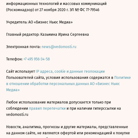
информационных технологий и массовых коммуникаций
(Роскомнадзор) от 27 ноября 2020 г. ЭЛ № ФС 77-79546
Учредитель: АО «Бизнес Ньюс Медиа»
Главный редактор: Казьмина Ирина Сергеевна
Электронная почта:
news@vedomosti.ru
Телефон:
+7 495 956-34-58
Сайт использует
IP адреса, cookie и данные геолокации
Пользователей сайта, условия использования содержатся в
Политике
в отношении обработки персональных данных АО «Бизнес Ньюс
Медиа»
Любое использование материалов допускается только при
соблюдении
правил перепечатки
и при наличии гиперссылки на
vedomosti.ru
Новости, аналитика, прогнозы и другие материалы, представленные
на данном сайте, не являются офертой или рекомендацией к покупке