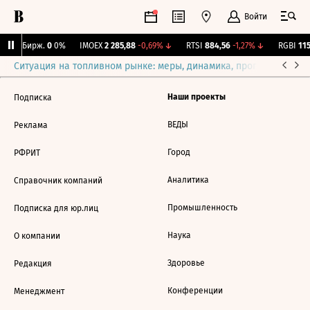
Войти
CNY Бирж.
0
0%
IMOEX
2 285,88
-0,69%
↓
RTSI
884,56
-1,27%
↓
RGBI
115
Ситуация на топливном рынке: меры, динамика, прогнозы
Выб
Наши проекты
Подписка
ВЕДЫ
Реклама
Город
РФРИТ
Аналитика
Справочник компаний
Промышленность
Подписка для юр.лиц
Наука
О компании
Здоровье
Редакция
Конференции
Менеджмент