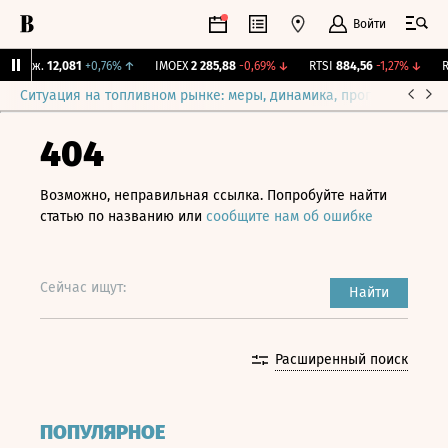
Войти
 Бирж.
12,081
+0,76%
↑
IMOEX
2 285,88
-0,69%
↓
RTSI
884,56
-1,27%
↓
RG
Ситуация на топливном рынке: меры, динамика, прогнозы
Выб
404
Возможно, неправильная ссылка. Попробуйте найти
статью по названию или
сообщите нам об ошибке
Сейчас ищут:
Найти
Расширенный поиск
ПОПУЛЯРНОЕ