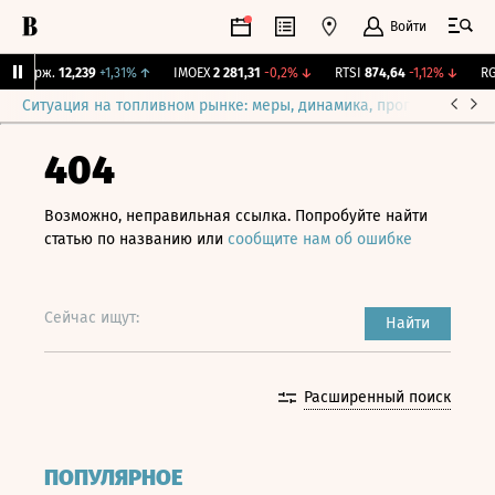
Войти
Y Бирж.
12,239
+1,31%
↑
IMOEX
2 281,31
-0,2%
↓
RTSI
874,64
-1,12%
↓
RGB
Ситуация на топливном рынке: меры, динамика, прогнозы
Выб
404
Возможно, неправильная ссылка. Попробуйте найти
статью по названию или
сообщите нам об ошибке
Сейчас ищут:
Найти
Расширенный поиск
ПОПУЛЯРНОЕ