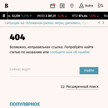
Войти
 Бирж.
12,239
+1,31%
↑
IMOEX
2 281,31
-0,2%
↓
RTSI
874,64
-1,12%
↓
RGBI
Ситуация на топливном рынке: меры, динамика, прогнозы
Выб
404
Возможно, неправильная ссылка. Попробуйте найти
статью по названию или
сообщите нам об ошибке
Сейчас ищут:
Найти
Расширенный поиск
ПОПУЛЯРНОЕ