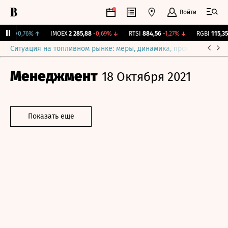
Войти
081
+0,76%
↑
IMOEX
2 285,88
-0,69%
↓
RTSI
884,56
-1,27%
↓
RGBI
115,35
+
Ситуация на топливном рынке: меры, динамика, прогнозы
Выб
Менеджмент
18 Октября 2021
Показать еще