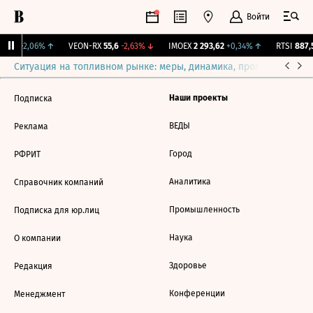
Войти
1,98
+2,06%
↑
VEON-RX
55,6
-2,63%
↓
IMOEX
2 293,62
+0,34%
↑
RTSI
887,5
Ситуация на топливном рынке: меры, динамика, прогнозы
Выб
Наши проекты
Подписка
ВЕДЫ
Реклама
Город
РФРИТ
Аналитика
Справочник компаний
Промышленность
Подписка для юр.лиц
Наука
О компании
Здоровье
Редакция
Конференции
Менеджмент