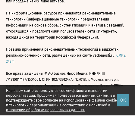
или продаже каких-либо активов.
На информационном ресурсе применяются рекомендательные
технологии (информационные технологии предоставления
информации на основе сбора, систематизации и анализа сведений,
относящихся к предпочтениям пользователей сети «Интернет»,
находящихся на территории Российской Федерации).
Правила применения рекомендательных технологий в виджетах
рекламно-обменной сети, размещенных на сайте vedomosti.ru:
СМИ2
,
24smi
Все права защищены © АО Бизнес Ньюс Медиа, ИНН/КПП
7712108141/771501001, ОГРН 1027739124775, 127018, г. Москва, вн.тер.г.
муниципальный округ Марьина Роща, ул. Полковая, д. 3, стр. 1 1999—
На нашем сайте используются cookie-файлы и технологии
2026
персонализации. Продолжая пользоваться данным сайтом, вы
ОК
подтверждаете свое
согласие
на использование файлов cookie
и технологий персонализации в соответствии с
Политикой в
отношении обработки персональных данных.