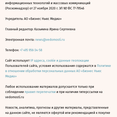
информационных технологий и массовых коммуникаций
(Роскомнадзор) от 27 ноября 2020 г. ЭЛ № ФС 77-79546
Учредитель: АО «Бизнес Ньюс Медиа»
Главный редактор: Казьмина Ирина Сергеевна
Электронная почта:
news@vedomosti.ru
Телефон:
+7 495 956-34-58
Сайт использует
IP адреса, cookie и данные геолокации
Пользователей сайта, условия использования содержатся в
Политике
в отношении обработки персональных данных АО «Бизнес Ньюс
Медиа»
Любое использование материалов допускается только при
соблюдении
правил перепечатки
и при наличии гиперссылки на
vedomosti.ru
Новости, аналитика, прогнозы и другие материалы, представленные
на данном сайте, не являются офертой или рекомендацией к покупке