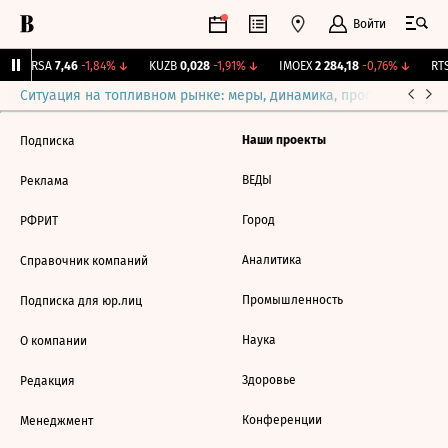
Войти
ARSA
7,46
-1,84%
↓
KUZB
0,028
-1,91%
↓
IMOEX
2 284,18
-0,76%
↓
RTS
Ситуация на топливном рынке: меры, динамика, прогнозы
Выб
Наши проекты
Подписка
ВЕДЫ
Реклама
Город
РФРИТ
Аналитика
Справочник компаний
Промышленность
Подписка для юр.лиц
Наука
О компании
Здоровье
Редакция
Конференции
Менеджмент