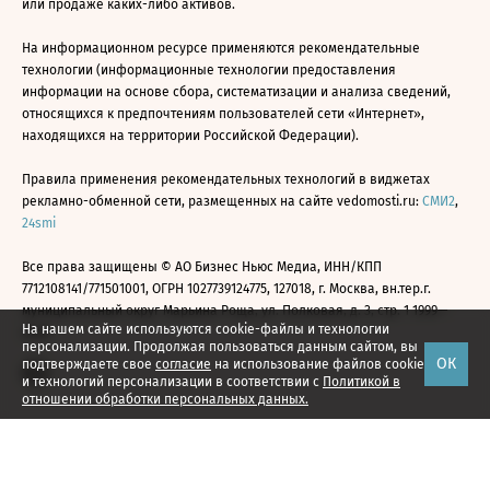
или продаже каких-либо активов.
На информационном ресурсе применяются рекомендательные
технологии (информационные технологии предоставления
информации на основе сбора, систематизации и анализа сведений,
относящихся к предпочтениям пользователей сети «Интернет»,
находящихся на территории Российской Федерации).
Правила применения рекомендательных технологий в виджетах
рекламно-обменной сети, размещенных на сайте vedomosti.ru:
СМИ2
,
24smi
Все права защищены © АО Бизнес Ньюс Медиа, ИНН/КПП
7712108141/771501001, ОГРН 1027739124775, 127018, г. Москва, вн.тер.г.
муниципальный округ Марьина Роща, ул. Полковая, д. 3, стр. 1 1999—
На нашем сайте используются cookie-файлы и технологии
2026
персонализации. Продолжая пользоваться данным сайтом, вы
ОК
подтверждаете свое
согласие
на использование файлов cookie
и технологий персонализации в соответствии с
Политикой в
отношении обработки персональных данных.