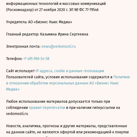
информационных технологий и массовых коммуникаций
(Роскомнадзор) от 27 ноября 2020 г. ЭЛ № ФС 77-79546
Учредитель: АО «Бизнес Ньюс Медиа»
Главный редактор: Казьмина Ирина Сергеевна
Электронная почта:
news@vedomosti.ru
Телефон:
+7 495 956-34-58
Сайт использует
IP адреса, cookie и данные геолокации
Пользователей сайта, условия использования содержатся в
Политике
в отношении обработки персональных данных АО «Бизнес Ньюс
Медиа»
Любое использование материалов допускается только при
соблюдении
правил перепечатки
и при наличии гиперссылки на
vedomosti.ru
Новости, аналитика, прогнозы и другие материалы, представленные
на данном сайте, не являются офертой или рекомендацией к покупке